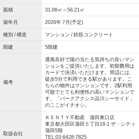
面積
31.08㎡～56.21㎡
築年月
2026年 7月(予定)
種別 / 構造
マンション / 鉄筋コンクリート
階建
5階建
通風良好で陽の当たる気持ちの良いマン
ションをご提供いたします。初期費用は
カードで決済いただけます。周辺には、
徒歩5分で利用できる駅があります。こ
備考
ちらの物件はマンションです。2駅利用
可能でとても利便性の高いマンションで
す。「パークアクシス品川シーサイド」
のここがイチオシ。
ＫＥＮＴＹ不動産 蒲田東口店
東京都大田区蒲田５丁目18-1 ザ・シティ
蒲田5階
取扱会社
TEL:03-6428-7825