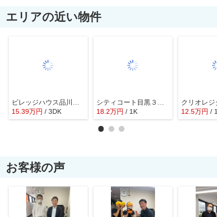
エリアの近い物件
ビレッジハウス品川八潮タワー１号棟
シティコート目黒３号棟 3
15.39
万
円
/ 3DK
18.2
万
円
/ 1K
12.5
万
円
/ 
お客様の声