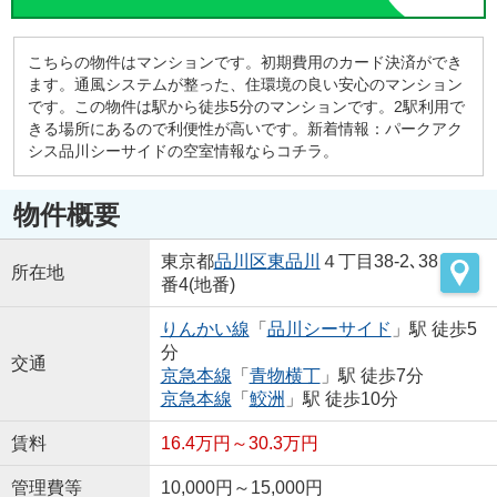
こちらの物件はマンションです。初期費用のカード決済ができ
ます。通風システムが整った、住環境の良い安心のマンション
です。この物件は駅から徒歩5分のマンションです。2駅利用で
きる場所にあるので利便性が高いです。新着情報：パークアク
シス品川シーサイドの空室情報ならコチラ。
物件概要
東京都
品川区
東品川
４丁目38-2､38
所在地
番4(地番)
りんかい線
「
品川シーサイド
」駅 徒歩5
分
交通
京急本線
「
青物横丁
」駅 徒歩7分
京急本線
「
鮫洲
」駅 徒歩10分
賃料
16.4万円～30.3万円
管理費等
10,000円～15,000円