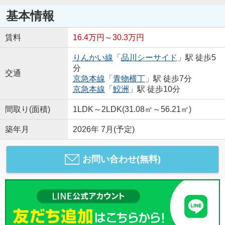
基本情報
賃料
16.4万円～30.3万円
りんかい線
「
品川シーサイド
」駅 徒歩5
分
交通
京急本線
「
青物横丁
」駅 徒歩7分
京急本線
「
鮫洲
」駅 徒歩10分
間取り(面積)
1LDK～2LDK(31.08㎡～56.21㎡)
築年月
2026年 7月(予定)
お問い合わせ(無料)