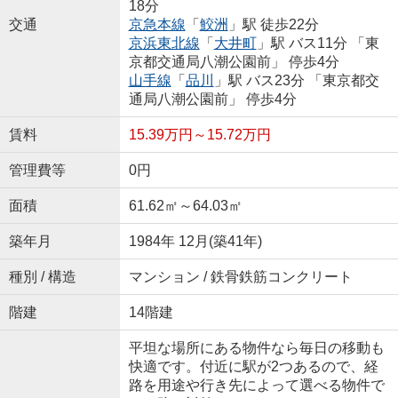
18分
交通
京急本線
「
鮫洲
」駅 徒歩22分
京浜東北線
「
大井町
」駅 バス11分 「東
京都交通局八潮公園前」 停歩4分
山手線
「
品川
」駅 バス23分 「東京都交
通局八潮公園前」 停歩4分
賃料
15.39万円～15.72万円
管理費等
0円
面積
61.62㎡～64.03㎡
築年月
1984年 12月(築41年)
種別 / 構造
マンション / 鉄骨鉄筋コンクリート
階建
14階建
平坦な場所にある物件なら毎日の移動も
快適です。付近に駅が2つあるので、経
路を用途や行き先によって選べる物件で