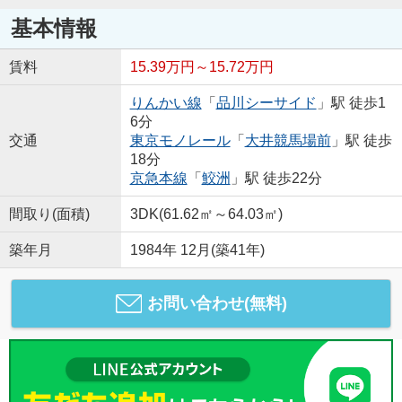
基本情報
賃料
15.39万円～15.72万円
りんかい線
「
品川シーサイド
」駅 徒歩1
6分
交通
東京モノレール
「
大井競馬場前
」駅 徒歩
18分
京急本線
「
鮫洲
」駅 徒歩22分
間取り(面積)
3DK(61.62㎡～64.03㎡)
築年月
1984年 12月(築41年)
お問い合わせ(無料)