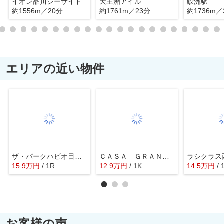
イオン品川シーサイド
天王洲アイル
鮫洲駅
約1556m／20分
約1761m／23分
約1736m／
エリアの近い物件
ザ・パークハビオ目黒レジデンス
ＣＡＳＡ ＧＲＡＮＤＥ ＹＫ
ラシクラス
15.9
万
円
/ 1R
12.9
万
円
/ 1K
14.5
万
円
/ 
お客様の声