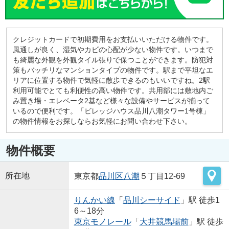
クレジットカードで初期費用をお支払いいただける物件です。
風通しが良く、湿気やカビの心配が少ない物件です。いつまで
も綺麗な外観を外観タイル張りで保つことができます。防犯対
策もバッチリなマンションタイプの物件です。駅まで平坦なエ
リアに位置する物件で気軽に散歩できるのもいいですね。2駅
利用可能でとても利便性の高い物件です。共用部には敷地内ご
み置き場・エレベータ2基など様々な設備やサービスが揃って
いるので便利です。「ビレッジハウス品川八潮タワー1号棟」
の物件情報をお探しならお気軽にお問い合わせ下さい。
物件概要
所在地
東京都
品川区
八潮
５丁目12-69
りんかい線
「
品川シーサイド
」駅 徒歩1
6～18分
東京モノレール
「
大井競馬場前
」駅 徒歩