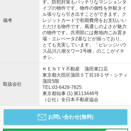
す。防犯対策もバッチリなマンションタ
イプの物件です。物件の個性を外観タイ
ル張りなら引き出すことができます。ク
備考
レジットカードで初期費用をお支払いい
ただける物件です。風通しのよさが魅力
の物件です。共用部には敷地内ごみ置き
場・エレベータ2基などが揃っており、
とても充実しています。「ビレッジハウ
ス品川八潮タワー1号棟」のここがイチ
オシ。
ＫＥＮＴＹ不動産 蒲田東口店
東京都大田区蒲田５丁目18-1 ザ・シティ
蒲田5階
取扱会社
TEL:03-6428-7825
東京都知事 (1) 第113446号
（公社）全日本不動産協会
お問い合わせ(無料)