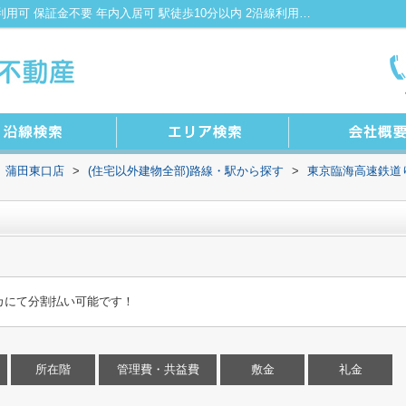
品川ＴＳ倉庫｜初期費用カード決済可 2駅利用可 保証金不要 年内入居可 駅徒歩10分以内 2沿線利用可｜蒲田駅の不動産｜株式会社KENTY不動産 蒲田東口店
 蒲田東口店
>
(住宅以外建物全部)路線・駅から探す
>
東京臨海高速鉄道
カにて分割払い可能です！
所在階
管理費・共益費
敷金
礼金