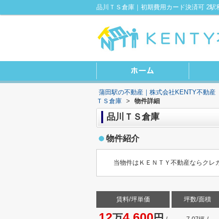
蒲田駅の不動産｜株式会社KENTY不動産
ＴＳ倉庫
>
物件詳細
品川ＴＳ倉庫
物件紹介
当物件はＫＥＮＴＹ不動産ならクレ
賃料/坪単価
坪数/面積
12
4,600
万
円