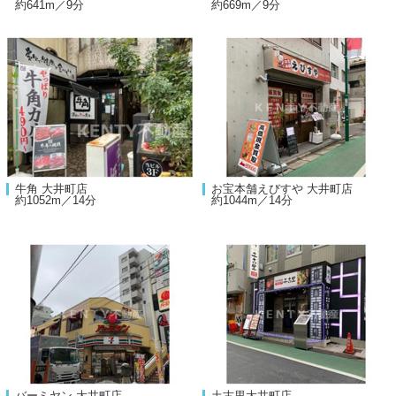
約641m／9分
約669m／9分
牛角 大井町店
お宝本舗えびすや 大井町店
約1052m／14分
約1044m／14分
バーミヤン 大井町店
土古里大井町店