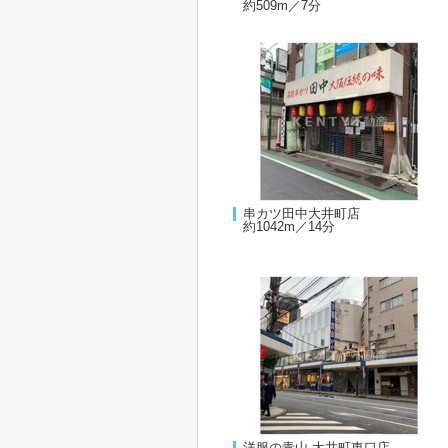
約509m／7分
串カツ田中大井町店
約1042m／14分
洋服の青山 大井町東口店