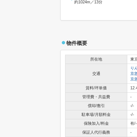
約1024m／13分
物件概要
所在地
東
り
交通
京
京
賃料/坪単価
12
管理費・共益費
-
償却/敷引
-/-
駐車場/月額料金
-/-
保険加入/料金
有/-
保証人代行義務
-