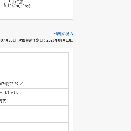
川大井町店
約1152m／15分
情報の見方
07月30日
次回更新予定日：2026年08月13日
.07坪(23.39㎡)
ヶ月/1ヶ月/-
万円
-
-