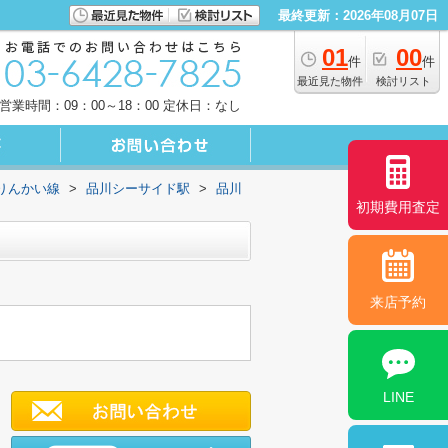
最終更新：2026年08月07日
01
00
件
件
最近見た物件
検討リスト
営業時間：09：00～18：00 定休日：なし
りんかい線
>
品川シーサイド駅
>
品川
初期費用査定
来店予約
LINE