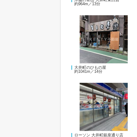
約964m／13分
大井町のひもの屋
約1041m／14分
ローソン 大井町銀座通り店