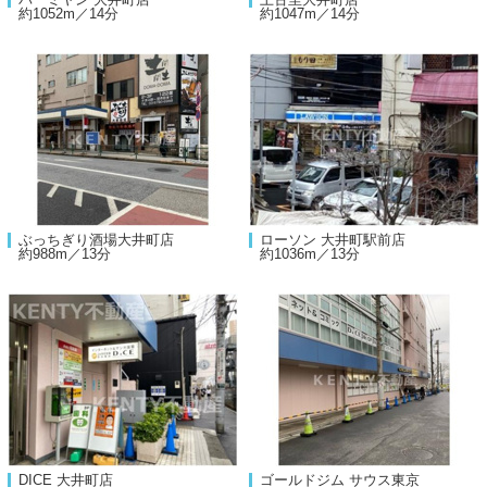
約1052m／14分
約1047m／14分
ぶっちぎり酒場大井町店
ローソン 大井町駅前店
約988m／13分
約1036m／13分
DICE 大井町店
ゴールドジム サウス東京