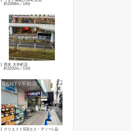
約1058m／14分
西友 大井町店
約1032m／13分
クリエイトSD(エス・ディー) 品