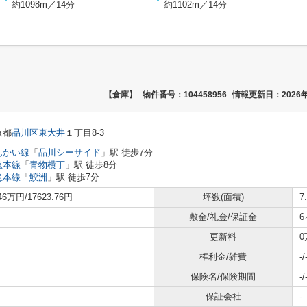
約1098m／14分
約1102m／14分
【倉庫】
物件番号：104458956
情報更新日：2026年
京都
品川区
東大井
１丁目8‐3
んかい線
「
品川シーサイド
」駅 徒歩7分
急本線
「
青物横丁
」駅 徒歩8分
急本線
「
鮫洲
」駅 徒歩7分
.46万円/17623.76円
坪数(面積)
7
敷金/礼金/保証金
6
更新料
0
権利金/雑費
-/
保険名/保険期間
-/
保証会社
-