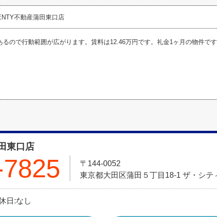
ENTY不動産蒲田東口店
あるので行動範囲が広がります。賃料は12.46万円です。礼金1ヶ月の物件で
田東口店
-7825
〒144-0052
東京都大田区蒲田５丁目18-1 ザ・シテ
定休日:なし