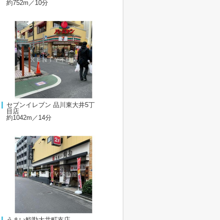
約752m／10分
セブンイレブン 品川東大井5丁
目店
約1042m／14分
うまい鮨勘大井町支店