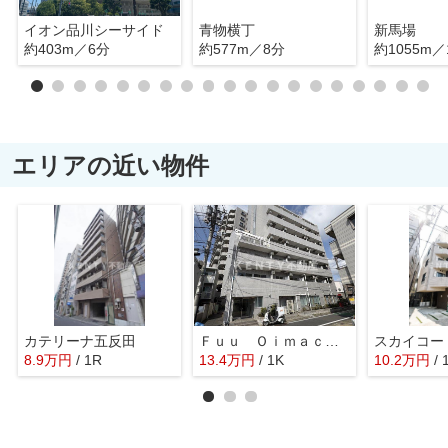
イオン品川シーサイド
青物横丁
新馬場
約403m／6分
約577m／8分
約1055m／
エリアの近い物件
カテリーナ五反田
Ｆｕｕ Ｏｉｍａｃｈｉ ｂｙ ＬＡＴＩＥＲＲＡ
8.9
万
円
/ 1R
13.4
万
円
/ 1K
10.2
万
円
/ 