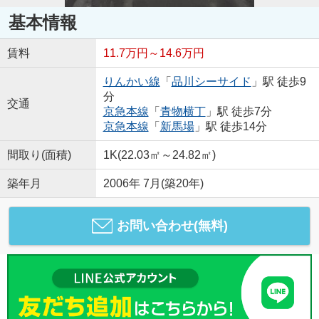
基本情報
賃料
11.7万円～14.6万円
りんかい線
「
品川シーサイド
」駅 徒歩9
分
交通
京急本線
「
青物横丁
」駅 徒歩7分
京急本線
「
新馬場
」駅 徒歩14分
間取り(面積)
1K(22.03㎡～24.82㎡)
築年月
2006年 7月(築20年)
お問い合わせ(無料)