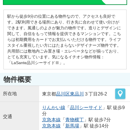
駅から徒歩9分の位置にある物件なので、アクセスも良好で
す。2駅利用できる場所にあり、行き先に合わせて使い分けが
できます。風通しのよさが魅力の物件です。造りとデザインに
関して、自信をもって情報を提供できるマンションです。こち
らは初期費用をカードでお支払いいただける物件です。ライフ
スタイル重視したい方にはたまらないデザイナーズ物件です。
共用部には敷地内ごみ置き場・エレベータなどが揃っており、
とても充実しています。気になるイチオシ物件情報：
「LaSante品川シーサイドⅢ」。
物件概要
所在地
東京都
品川区
東品川
３丁目26-2
りんかい線
「
品川シーサイド
」駅 徒歩9
分
交通
京急本線
「
青物横丁
」駅 徒歩7分
京急本線
「
新馬場
」駅 徒歩14分