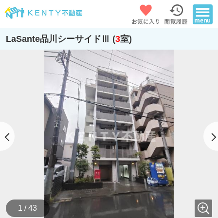
LaSante品川シーサイドⅢ (
3
室)
1 / 43