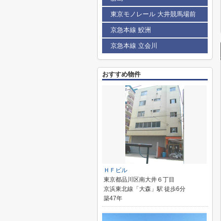
東京モノレール 大井競馬場前
京急本線 鮫洲
京急本線 立会川
おすすめ物件
ＨＦビル
東京都品川区南大井６丁目
京浜東北線「大森」駅 徒歩6分
築47年