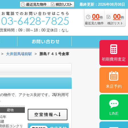
最終更新：2026年08月08日
00
00
件
件
最近見た物件
検討リスト
営業時間：09：00～18：00 定休日：なし
>
大井競馬場前駅
>
勝島Ｆ４１号倉庫
初期費用査定
来店予約
の物件で、アクセス良好です。2駅利用可
。
建物
LINE
空室情報へ
51年
階建
骨鉄筋コンクリ