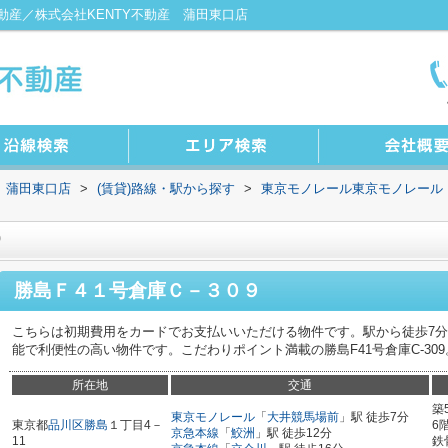
産／株式会社KENTY不動産 蒲田東口店
 蒲田東口店
>
(賃貸)路線・駅から探す
>
東京モノレール東京モノレール
９
勝島Ｆ４１号倉庫Ｃ－３０９
こちらは初期費用をカードでお支払いいただける物件です。駅から徒歩7分
能で利便性の高い物件です。こだわりポイント満載の勝島F41号倉庫C-309
所在地
交通
築
東京モノレール
「
大井競馬場前
」駅 徒歩7分
東京都
品川区
勝島
１丁目4－
6
京急本線
「
鮫洲
」駅 徒歩12分
11
鉄