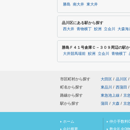
勝島
南大井
東大井
品川区にある駅から探す
西大井
青物横丁
鮫洲
立会川
大森海
勝島Ｆ４１号倉庫Ｃ－３０９周辺の駅か
大井競馬場前
鮫洲
立会川
青物横丁
市区町村から探す
大田区
/
品川区
/
町名から探す
東品川
/
西蒲田
/
路線から探す
東急池上線
/
京
駅から探す
蒲田
/
大森
/
京
ホーム
仲介手数料0
会社概要
敷金礼金0