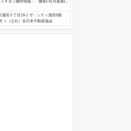
イチオシ物件情報：「勝島F41号倉庫C-
蒲田５丁目18-1 ザ・シティ蒲田5階
号
（公社）全日本不動産協会