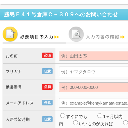
勝島Ｆ４１号倉庫Ｃ－３０９
へのお問い合わせ
お名前
必須
フリガナ
任意
携帯番号
必須
メールアドレス
任意
すぐにでも
1ヶ月以内
入居希望時期
任意
内
いいものがあれば