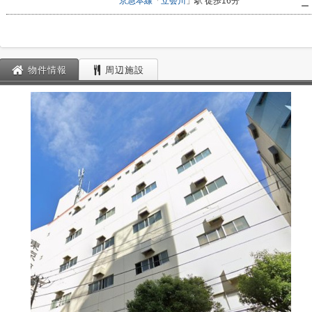
京急本線
「
立会川
」駅 徒歩16分
ー
物件情報
周辺施設