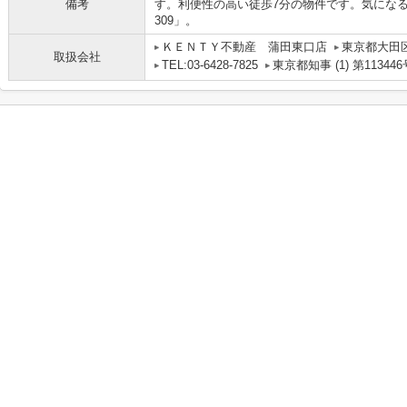
備考
す。利便性の高い徒歩7分の物件です。気になる
309」。
ＫＥＮＴＹ不動産 蒲田東口店
東京都大田区
取扱会社
TEL:03-6428-7825
東京都知事 (1) 第113446