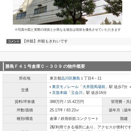
※写真や図と実際の現状とが異なる場合は現状を優先させていただきます
【外観】外観もきれいです
コメント
勝島Ｆ４１号倉庫Ｃ－３０９
の物件概要
所在地
東京都
品川区
勝島
１丁目4－11
東京モノレール
「
大井競馬場前
」駅 徒歩7分
交通
京急本線
「
立会川
」駅 徒歩16分
賃料/坪単価
388万円 / 15.42万円
管理費・共
坪数/面積
25.17坪 / 83.23㎡
築年月（築
種別/構造
倉庫 / 鉄骨鉄筋コンクリート
階建
2駅利用できる場所にあり、アクセスが便利で