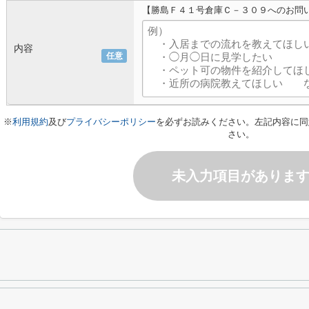
【勝島Ｆ４１号倉庫Ｃ－３０９へのお問
内容
任意
※
利用規約
及び
プライバシーポリシー
を必ずお読みください。左記内容に同
さい。
未入力項目がありま