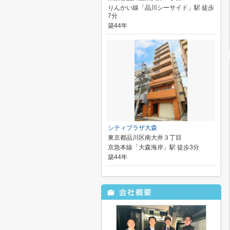
りんかい線「品川シーサイド」駅 徒歩
7分
築44年
シティプラザ大森
東京都品川区南大井３丁目
京急本線「大森海岸」駅 徒歩3分
築44年