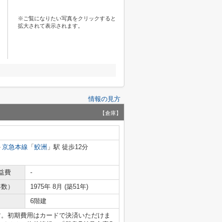
※ご覧になりたい写真をクリックすると
拡大されて表示されます。
情報の見方
【倉庫】
京急本線
「
鮫洲
」駅 徒歩12分
益費
-
年数）
1975年 8月 (築51年)
6階建
す。初期費用はカードで決済いただけま