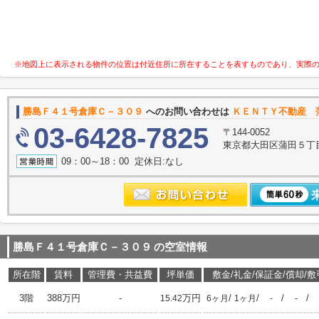
※地図上に表示される物件の位置は付近住所に所在することを表すものであり、実際
勝島Ｆ４１号倉庫Ｃ－３０９
へのお問い合わせは
ＫＥＮＴＹ不動産 
03-6428-7825
〒144-0052
東京都大田区蒲田５丁目
09：00～18：00 定休日:なし
勝島Ｆ４１号倉庫Ｃ－３０９
の空室情報
所在階
賃料
管理費・共益費
坪単価
敷金/礼金/保証金/償却/敷
3階
388万円
-
万円
/
/
/
/
15.42
6ヶ月
1ヶ月
-
-