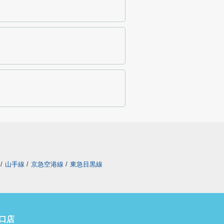
/
山手線
/
京急空港線
/
東急目黒線
口店