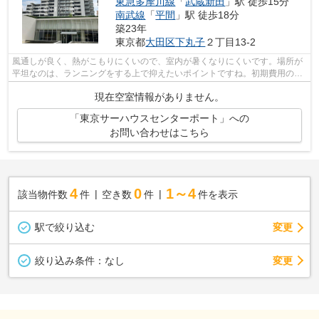
東急多摩川線
「
武蔵新田
」駅 徒歩15分
南武線
「
平間
」駅 徒歩18分
築23年
東京都
大田区
下丸子
２丁目13-2
風通しが良く、熱がこもりにくいので、室内が暑くなりにくいです。場所が
平坦なのは、ランニングをする上で抑えたいポイントですね。初期費用のカ
ード決済ができます。駅から徒歩13分...
現在空室情報がありません。
「東京サーハウスセンターポート」への
お問い合わせはこちら
4
0
1～4
該当物件数
件
空き数
件
件を表示
駅で絞り込む
変更
変更
絞り込み条件：
なし