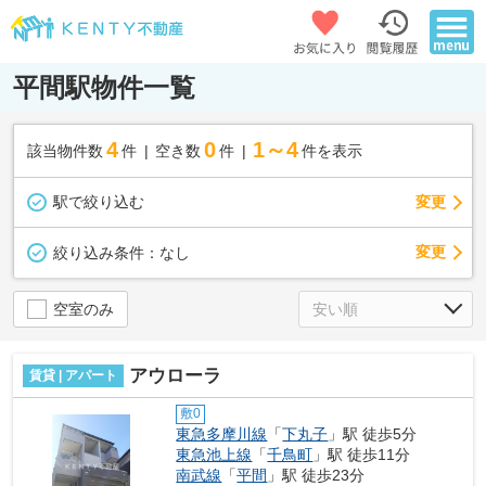
平間駅物件一覧
4
0
1～4
該当物件数
件
空き数
件
件を表示
駅で絞り込む
変更
変更
絞り込み条件：
なし
空室のみ
アウローラ
賃貸 | アパート
敷0
東急多摩川線
「
下丸子
」駅 徒歩5分
東急池上線
「
千鳥町
」駅 徒歩11分
南武線
「
平間
」駅 徒歩23分