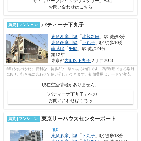
「ザ・リバープレイスサウスタワー」への
お問い合わせはこちら
パティーナ下丸子
賃貸 | マンション
東急多摩川線
「
武蔵新田
」駅 徒歩8分
東急多摩川線
「
下丸子
」駅 徒歩10分
南武線
「
平間
」駅 徒歩24分
築12年
東京都
大田区
下丸子
２丁目20-3
通勤やお出かけに便利な、徒歩8分に駅のある物件です。2駅利用できる場所
にあり、行き先に合わせて使い分けができます。初期費用はカードで決済い
ただけます。駅まで平坦なエリアに位...
現在空室情報がありません。
「パティーナ下丸子」への
お問い合わせはこちら
東京サーハウスセンターポート
賃貸 | マンション
礼0
東急多摩川線
「
下丸子
」駅 徒歩13分