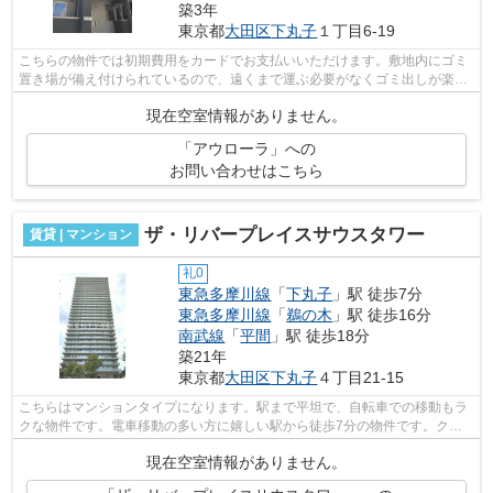
築3年
東京都
大田区
下丸子
１丁目6-19
こちらの物件では初期費用をカードでお支払いいただけます。敷地内にゴミ
置き場が備え付けられているので、遠くまで運ぶ必要がなくゴミ出しが楽に
なります。駅まで平坦な物件で、ラク...
現在空室情報がありません。
「アウローラ」への
お問い合わせはこちら
ザ・リバープレイスサウスタワー
賃貸 | マンション
礼0
東急多摩川線
「
下丸子
」駅 徒歩7分
東急多摩川線
「
鵜の木
」駅 徒歩16分
南武線
「
平間
」駅 徒歩18分
築21年
東京都
大田区
下丸子
４丁目21-15
こちらはマンションタイプになります。駅まで平坦で、自転車での移動もラ
クな物件です。電車移動の多い方に嬉しい駅から徒歩7分の物件です。クレ
ジットカードで初期費用がお支払いいた...
現在空室情報がありません。