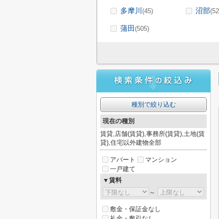
多摩川
沼部
(45)
(52
蒲田
(505)
種別で絞り込む
現在の種別
賃貸,店舗(賃貸),事務所(賃貸),土地(賃
貸),住宅以外建物全部
アパート
マンション
一戸建て
▼賃料
～
敷金・保証金なし
礼金・敷引なし