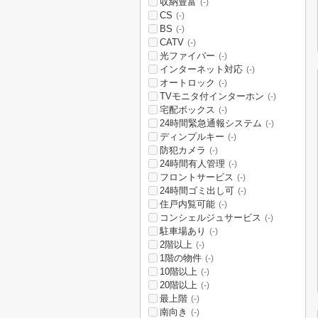
収納豊富
(-)
CS
(-)
BS
(-)
CATV
(-)
光ファイバー
(-)
インターネット対応
(-)
オートロック
(-)
TVモニタ付インターホン
(-)
宅配ボックス
(-)
24時間緊急通報システム
(-)
ディンプルキー
(-)
防犯カメラ
(-)
24時間有人管理
(-)
フロントサービス
(-)
24時間ゴミ出し可
(-)
住戸内覧可能
(-)
コンシェルジュサービス
(-)
駐車場あり
(-)
2階以上
(-)
1階の物件
(-)
10階以上
(-)
20階以上
(-)
最上階
(-)
南向き
(-)