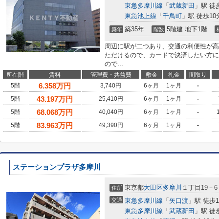
東急多摩川線
「
武蔵新田
」駅 徒
東急池上線
「
千鳥町
」駅 徒歩10
築35年
5階建 地下1階
築年
階数
周辺に駅が二つあり、交通の利便性が高
ただけるので、カードで決済したい方に
ので...
所在階
賃料
管理費・共益費
敷金
礼金
間取り
6.358
万円
5階
3,740円
6ヶ月
1ヶ月
-
43.197
万円
5階
25,410円
6ヶ月
1ヶ月
-
68.068
万円
5階
40,040円
6ヶ月
1ヶ月
-
83.963
万円
5階
49,390円
6ヶ月
1ヶ月
-
ステーションプラザ多摩川
東京都
大田区
多摩川
１丁目19－6
住所
交通
東急多摩川線
「
矢口渡
」駅 徒歩
東急多摩川線
「
武蔵新田
」駅 徒