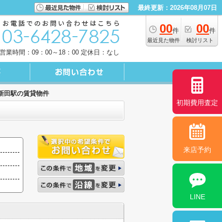
最終更新：2026年08月07日
00
00
件
件
最近見た物件
検討リスト
営業時間：09：00～18：00 定休日：なし
新田駅の賃貸物件
初期費用査定
来店予約
LINE