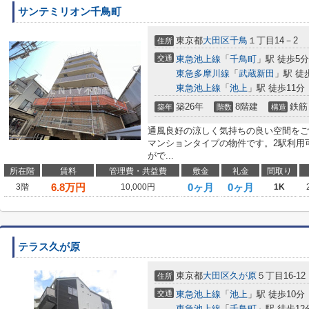
サンテミリオン千鳥町
東京都
大田区
千鳥
１丁目14－2
住所
交通
東急池上線
「
千鳥町
」駅 徒歩5分
東急多摩川線
「
武蔵新田
」駅 徒
東急池上線
「
池上
」駅 徒歩11分
築26年
8階建
鉄筋
築年
階数
構造
通風良好の涼しく気持ちの良い空間をご
マンションタイプの物件です。2駅利用
がで...
所在階
賃料
管理費・共益費
敷金
礼金
間取り
6.8
万円
0ヶ月
0ヶ月
3階
10,000円
1K
テラス久が原
東京都
大田区
久が原
５丁目16-12
住所
交通
東急池上線
「
池上
」駅 徒歩10分
東急池上線
「
千鳥町
」駅 徒歩12