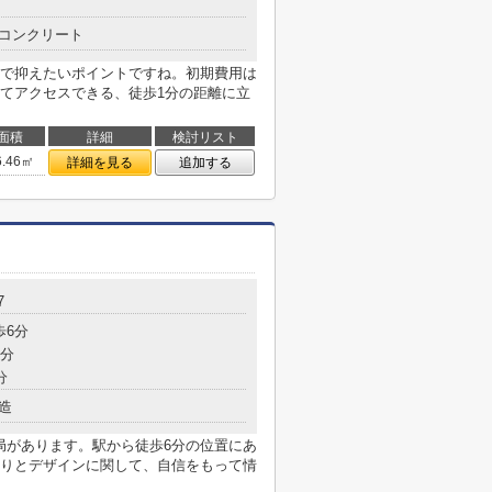
コンクリート
で抑えたいポイントですね。初期費用は
てアクセスできる、徒歩1分の距離に立
面積
詳細
検討リスト
6.46㎡
詳細を見る
追加する
7
歩6分
6分
分
造
局があります。駅から徒歩6分の位置にあ
りとデザインに関して、自信をもって情