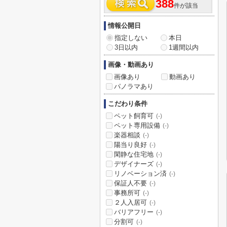
388
件が該当
情報公開日
指定しない
本日
3日以内
1週間以内
画像・動画あり
画像あり
動画あり
パノラマあり
こだわり条件
ペット飼育可
(-)
ペット専用設備
(-)
楽器相談
(-)
陽当り良好
(-)
閑静な住宅地
(-)
デザイナーズ
(-)
リノベーション済
(-)
保証人不要
(-)
事務所可
(-)
２人入居可
(-)
バリアフリー
(-)
分割可
(-)