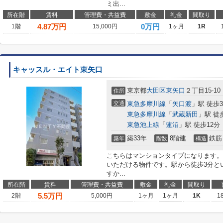
ミ出...
所在階
賃料
管理費・共益費
敷金
礼金
間取り
4.87
万円
0万円
1階
15,000円
1ヶ月
1R
キャッスル・エイト東矢口
東京都
大田区
東矢口
２丁目15-10
住所
交通
東急多摩川線
「
矢口渡
」駅 徒歩
東急多摩川線
「
武蔵新田
」駅 徒
東急池上線
「
蓮沼
」駅 徒歩12分
築33年
8階建
鉄筋
築年
階数
構造
こちらはマンションタイプになります。
いただける物件です。駅から徒歩3分と
すか...
所在階
賃料
管理費・共益費
敷金
礼金
間取り
5.5
万円
2階
5,000円
1ヶ月
1ヶ月
1K
1