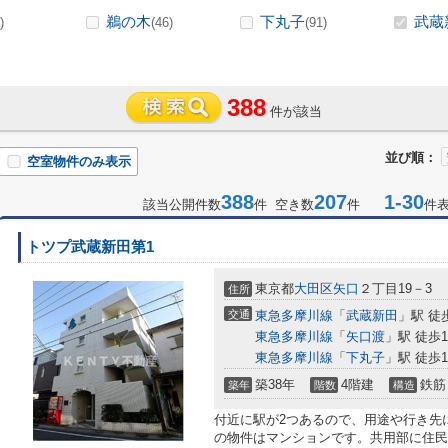
鵜の木
下丸子
武蔵
)
(46)
(91)
388
件が該当
並び順：
空室物件のみ表示
388
207
1-30
該当公開件数
件 空き数
件
件
トツプ武蔵新田第1
東京都
大田区
矢口
２丁目19－3
住所
交通
東急多摩川線
「
武蔵新田
」駅 徒
東急多摩川線
「
矢口渡
」駅 徒歩1
東急多摩川線
「
下丸子
」駅 徒歩1
築38年
4階建
鉄筋
築年
階数
構造
付近に駅が2つあるので、用途や行き先
の物件はマンションです。共用部に住民