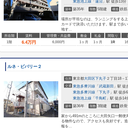
東急池上線
「
蓮沼
」駅 徒歩13分
築35年
5階建
鉄筋
築年
階数
構造
場所が平坦なのは、ランニングをする上
カードで決済いただけます。駅まで歩い
地す...
所在階
賃料
管理費・共益費
敷金
礼金
間取り
6.4
万円
1階
6,000円
1ヶ月
1ヶ月
1R
1
ルネ・ビバリー２
東京都
大田区
下丸子
２丁目18－1
住所
交通
東急多摩川線
「
武蔵新田
」駅 徒
東急多摩川線
「
下丸子
」駅 徒歩
東急池上線
「
千鳥町
」駅 徒歩14
築36年
3階建
鉄骨
築年
階数
構造
家から491mのところに大田矢口一郵便
る物件なので、アクセスも良好です。造
報を...