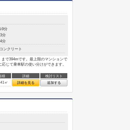
歩9分
3分
4分
コンクリート
」まで394mです。最上階のマンションで
に応じて乗車駅の使い分けができます。
面積
詳細
検討リスト
.41㎡
詳細を見る
追加する