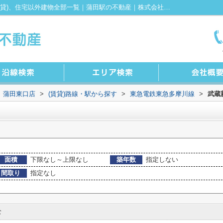
武蔵新田駅の賃貸、店舗、事務所、土地(賃貸)、住宅以外建物全部一覧｜蒲田駅の不動産｜株式会社KENTY不動産 蒲田東口店
 蒲田東口店
>
(賃貸)路線・駅から探す
>
東急電鉄東急多摩川線
>
武蔵
面積
下限なし～上限なし
築年数
指定しない
間取り
指定なし
む