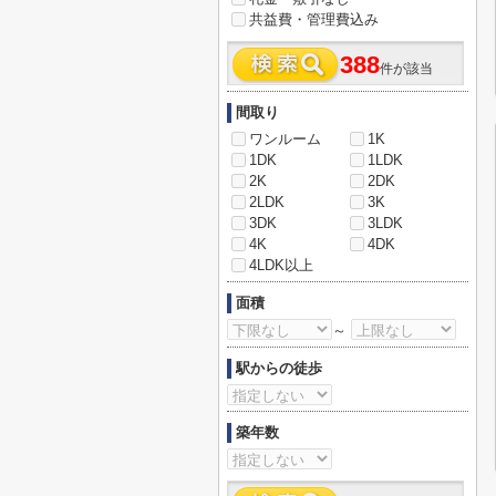
共益費・管理費込み
388
件が該当
間取り
ワンルーム
1K
1DK
1LDK
2K
2DK
2LDK
3K
3DK
3LDK
4K
4DK
4LDK以上
面積
～
駅からの徒歩
築年数