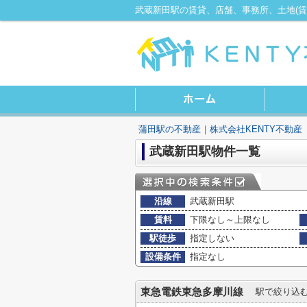
蒲田駅の不動産｜株式会社KENTY不動産
武蔵新田駅物件一覧
沿線
武蔵新田駅
賃料
下限なし～上限なし
駅徒歩
指定しない
設備条件
指定なし
東急電鉄東急多摩川線
駅で絞り込