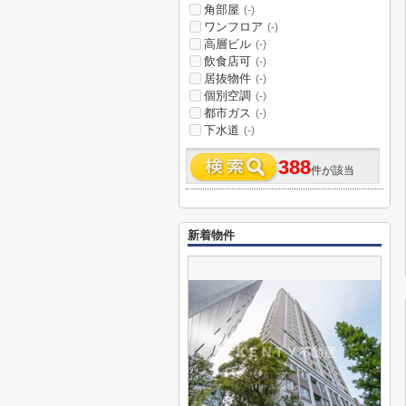
角部屋
(-)
ワンフロア
(-)
高層ビル
(-)
飲食店可
(-)
居抜物件
(-)
個別空調
(-)
都市ガス
(-)
下水道
(-)
388
件が該当
新着物件