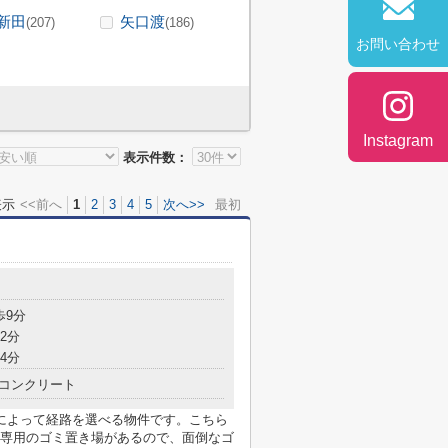
新田
矢口渡
(207)
(186)
お問い合わせ
Instagram
表示件数：
表示
<<前へ
1
2
3
4
5
次へ>>
最初
歩9分
2分
4分
コンクリート
によって経路を選べる物件です。こちら
専用のゴミ置き場があるので、面倒なゴ