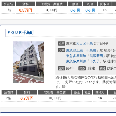
所在階
賃料
管理費・共益費
敷金
礼金
間取り
6.5
万円
0ヶ月
0ヶ月
1階
3,000円
1K
ＦＯＵＲ千鳥町
東京都
大田区
千鳥
２丁目4-9
住所
交通
東急池上線
「
千鳥町
」駅 徒歩4分
東急多摩川線
「
武蔵新田
」駅 徒
東急多摩川線
「
下丸子
」駅 徒歩1
築4年
5階建
鉄筋
築年
階数
構造
2駅利用可能な物件なので行動範囲も広
で、ご好評いただいています。防犯対策
す。陽...
所在階
賃料
管理費・共益費
敷金
礼金
間取り
6.7
万円
2階
10,000円
1R
17