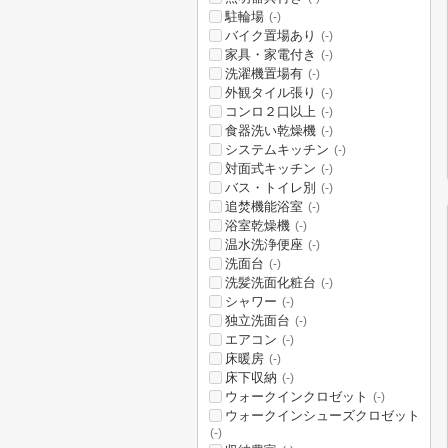
駐輪場
(-)
バイク置場あり
(-)
家具・家電付き
(-)
洗濯機置場有
(-)
外観タイル張り
(-)
コンロ２口以上
(-)
食器洗い乾燥機
(-)
システムキッチン
(-)
対面式キッチン
(-)
バス・トイレ別
(-)
追焚機能浴室
(-)
浴室乾燥機
(-)
温水洗浄便座
(-)
洗面台
(-)
洗髪洗面化粧台
(-)
シャワー
(-)
独立洗面台
(-)
エアコン
(-)
床暖房
(-)
床下収納
(-)
ウォークインクロゼット
(-)
ウォークインシューズクロゼット
(-)