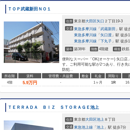
ＴＯＰ武蔵新田ＮＯ１
東京都
大田区
矢口
２丁目19-3
住所
交通
東急多摩川線
「
武蔵新田
」駅 徒
東急多摩川線
「
矢口渡
」駅 徒歩1
東急多摩川線
「
下丸子
」駅 徒歩1
築38年
4階建
鉄筋
築年
階数
構造
便利なスーパー「OK(オーケー) 矢口店
す。ご利用可能な駅が2つあり、行き先
防犯...
所在階
賃料
管理費・共益費
敷金
礼金
間取り
5.9
万円
4階
-
1ヶ月
1R
16
ＴＥＲＲＡＤＡ ＢＩＺ ＳＴＯＲＡＧＥ池上
東京都
大田区
池上
８丁目
住所
交通
東急池上線
「
池上
」駅 徒歩7分