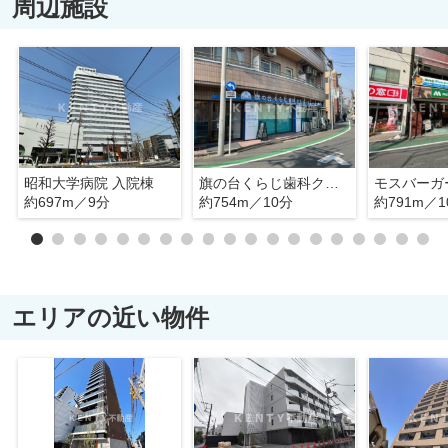
周辺施設
昭和大学病院 入院棟
旗の台くらじ歯科クリニック
モスバーガ
約697m／9分
約754m／10分
約791m／1
エリアの近い物件