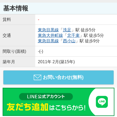
基本情報
賃料
-
東急目黒線
「
洗足
」駅 徒歩5分
交通
東急大井町線
「
北千束
」駅 徒歩5分
東急目黒線
「
西小山
」駅 徒歩9分
間取り(面積)
-(-)
築年月
2011年 2月(築15年)
お問い合わせ(無料)