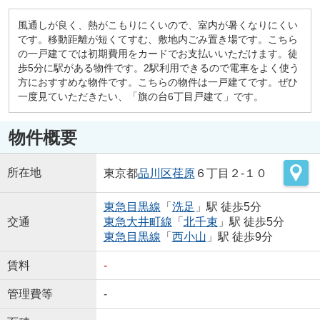
風通しが良く、熱がこもりにくいので、室内が暑くなりにくい
です。移動距離が短くてすむ、敷地内ごみ置き場です。こちら
の一戸建てでは初期費用をカードでお支払いいただけます。徒
歩5分に駅がある物件です。2駅利用できるので電車をよく使う
方におすすめな物件です。こちらの物件は一戸建てです。ぜひ
一度見ていただきたい、「旗の台6丁目戸建て」です。
物件概要
所在地
東京都
品川区
荏原
６丁目２-１０
東急目黒線
「
洗足
」駅 徒歩5分
交通
東急大井町線
「
北千束
」駅 徒歩5分
東急目黒線
「
西小山
」駅 徒歩9分
賃料
-
管理費等
-