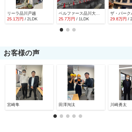
リーラ品川戸越
ベルファース品川大井町
25.1
万
円
/ 2LDK
25.7
万
円
/ 1LDK
29.8
万
円
/
お客様の声
宮崎隼
田澤洵汰
川崎勇太