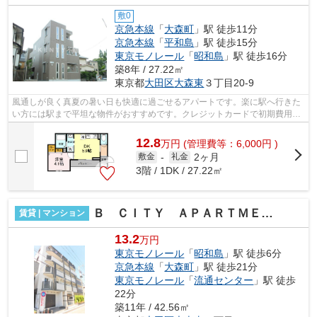
敷0
京急本線
「
大森町
」駅 徒歩11分
京急本線
「
平和島
」駅 徒歩15分
東京モノレール
「
昭和島
」駅 徒歩16分
築8年 / 27.22㎡
東京都
大田区
大森東
３丁目20-9
風通しが良く真夏の暑い日も快適に過ごせるアパートです。楽に駅へ行きた
い方には駅まで平坦な物件がおすすめです。クレジットカードで初期費用を
お支払いいただける物件です。駅近く...
12.8
万
円
(管理費等：6,000円 )
2ヶ月
敷金
-
礼金
3階 / 1DK / 27.22㎡
Ｂ ＣＩＴＹ ＡＰＡＲＴＭＥＮＴ ＴＯＫＹＯ ＳＯＵＴＨ
賃貸 | マンション
13.2
万円
東京モノレール
「
昭和島
」駅 徒歩6分
京急本線
「
大森町
」駅 徒歩21分
東京モノレール
「
流通センター
」駅 徒歩
22分
築11年 / 42.56㎡