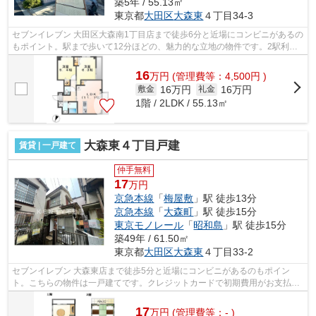
築5年 / 55.13㎡
東京都
大田区
大森東
４丁目34-3
セブンイレブン 大田区大森南1丁目店まで徒歩6分と近場にコンビニがあるの
もポイント。駅まで歩いて12分ほどの、魅力的な立地の物件です。2駅利用
できる場所にあるので利便性が高いで...
16
万
円
(管理費等：4,500円 )
16万円
16万円
敷金
礼金
1階 / 2LDK / 55.13㎡
大森東４丁目戸建
賃貸 | 一戸建て
仲手無料
17
万円
京急本線
「
梅屋敷
」駅 徒歩13分
京急本線
「
大森町
」駅 徒歩15分
東京モノレール
「
昭和島
」駅 徒歩15分
築49年 / 61.50㎡
東京都
大田区
大森東
４丁目33-2
セブンイレブン 大森東店まで徒歩5分と近場にコンビニがあるのもポイン
ト。こちらの物件は一戸建てです。クレジットカードで初期費用がお支払い
いただけるので、決済の手間が軽減でき...
17
万
円
(管理費等：- )