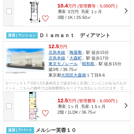
10.4
万
円
(管理費等：5,000円 )
0万円
1ヶ月
敷金
礼金
3階 / 1K / 25.50㎡
Ｄｉａｍａｎｔ ディアマント
賃貸 | マンション
12.5
万円
京急本線
「
梅屋敷
」駅 徒歩15分
京急本線
「
大森町
」駅 徒歩17分
東京モノレール
「
昭和島
」駅 徒歩15分
築3年 / 36.75㎡
東京都
大田区
大森南
１丁目8-6
ローソンストア100 LS大森南店まで徒歩5分と近場にコンビニがあるのもポ
イント。こちらの物件では初期費用をカードでお支払いいただけます。ゴミ
出しの負担が軽減できる敷地内ごみ置き...
12.5
万
円
(管理費等：6,000円 )
1ヶ月
1.5ヶ月
敷金
礼金
2階 / 1LDK / 36.75㎡
メルシー芙蓉１０
賃貸 | アパート