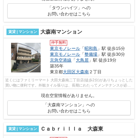
「タウンハイツ」への
お問い合わせはこちら
大森南マンション
賃貸 | マンション
仲手無料
東京モノレール
「
昭和島
」駅 徒歩15分
東京モノレール
「
整備場
」駅 徒歩30分
京急空港線
「
大鳥居
」駅 徒歩19分
築35年
東京都
大田区
大森南
２丁目
近くにはファミリーマート 大田大森南二丁目店(徒歩2分)がありちょっとした
買い物に便利です。外観タイル張りは、長期にわたってメンテナンスが必要
ありません。防犯対策もバッチリな...
現在空室情報がありません。
「大森南マンション」への
お問い合わせはこちら
Ｃａｂｒｉｌｌａ 大森東
賃貸 | マンション