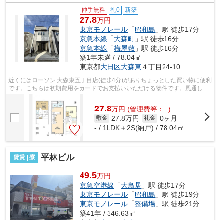
仲手無料
礼0
新築
27.8
万円
東京モノレール
「
昭和島
」駅 徒歩17分
京急本線
「
大森町
」駅 徒歩16分
京急本線
「
梅屋敷
」駅 徒歩16分
築1年未満 / 78.04㎡
東京都
大田区
大森東
４丁目24-10
近くにはローソン 大森東五丁目店(徒歩4分)がありちょっとした買い物に便利
です。こちらは初期費用をカードでお支払いいただける物件です。風通しが
良好な物件です。ご利用可能な駅が2...
27.8
万
円
(管理費等：- )
27.8万円
0ヶ月
敷金
礼金
- / 1LDK＋2S(納戸) / 78.04㎡
平林ビル
賃貸 | 寮
49.5
万円
京急空港線
「
大鳥居
」駅 徒歩17分
東京モノレール
「
昭和島
」駅 徒歩19分
東京モノレール
「
整備場
」駅 徒歩21分
築41年 / 346.63㎡