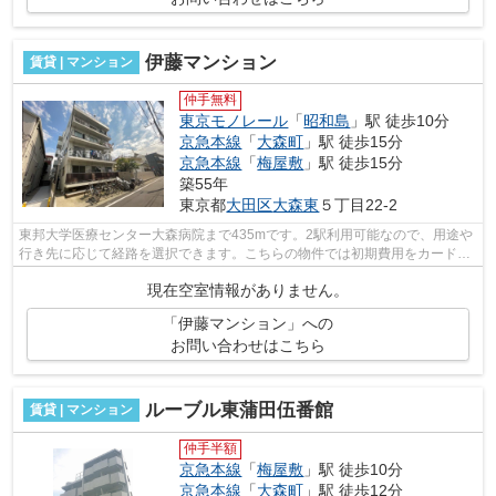
伊藤マンション
賃貸 | マンション
仲手無料
東京モノレール
「
昭和島
」駅 徒歩10分
京急本線
「
大森町
」駅 徒歩15分
京急本線
「
梅屋敷
」駅 徒歩15分
築55年
東京都
大田区
大森東
５丁目22-2
東邦大学医療センター大森病院まで435mです。2駅利用可能なので、用途や
行き先に応じて経路を選択できます。こちらの物件では初期費用をカードで
お支払いいただけます。風通しの良い物...
現在空室情報がありません。
「伊藤マンション」への
お問い合わせはこちら
ルーブル東蒲田伍番館
賃貸 | マンション
仲手半額
京急本線
「
梅屋敷
」駅 徒歩10分
京急本線
「
大森町
」駅 徒歩12分