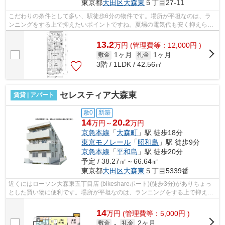
東京都
大田区
大森東
５丁目27-11
こだわりの条件として多い、駅徒歩6分の物件です。場所が平坦なのは、ラ
ンニングをする上で抑えたいポイントですね。夏場の電気代も安く抑えられ
る通風良好で快適な物件です。行く先に...
13.2
万
円
(管理費等：12,000円 )
1ヶ月
1ヶ月
敷金
礼金
3階 / 1LDK / 42.56㎡
セレスティア大森東
賃貸 | アパート
敷0
新築
14
20.2
万円～
万円
京急本線
「
大森町
」駅 徒歩18分
東京モノレール
「
昭和島
」駅 徒歩9分
京急本線
「
平和島
」駅 徒歩20分
予定 / 38.27㎡～66.64㎡
東京都
大田区
大森東
５丁目5339番
近くにはローソン大森東五丁目店 (bikeshareポート)(徒歩3分)がありちょっ
とした買い物に便利です。場所が平坦なのは、ランニングをする上で抑えた
いポイントですね。こちらの物件はア...
14
万
円
(管理費等：5,000円 )
2ヶ月
敷金
-
礼金