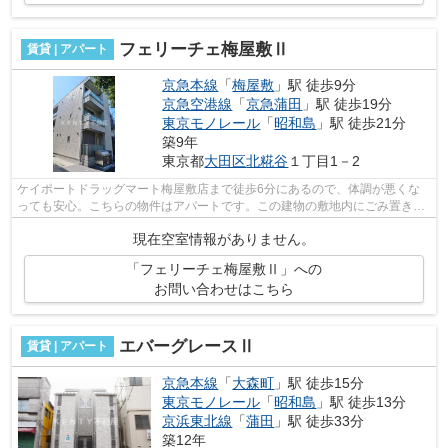
フェリーチェ梅屋敷Ⅱ
賃貸 | アパート
京急本線
「
梅屋敷
」駅 徒歩9分
京急空港線
「
京急蒲田
」駅 徒歩19分
東京モノレール
「
昭和島
」駅 徒歩21分
築9年
東京都
大田区
北糀谷
１丁目1－2
ケイポートドラッグマート梅屋敷店まで徒歩6分にあるので、体調が悪くな
っても安心。こちらの物件はアパートです。この建物の敷地内にごみ置き場
があります。こちらは初期費用をカード...
現在空室情報がありません。
「フェリーチェ梅屋敷Ⅱ」への
お問い合わせはこちら
エバーグレースⅡ
賃貸 | アパート
京急本線
「
大森町
」駅 徒歩15分
東京モノレール
「
昭和島
」駅 徒歩13分
京浜東北線
「
蒲田
」駅 徒歩33分
築12年