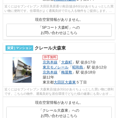
近くにはセブンイレブン 大田区美原通り南店(徒歩6分)がありちょっとした買
い物に便利です。住環境がよく通風良好で日も入る物件をご提供します。駅
まで歩いて11分ほどの、魅力的な立...
現在空室情報がありません。
「SPコート大森町」への
お問い合わせはこちら
クレール大森東
賃貸 | マンション
仲手無料
京急本線
「
大森町
」駅 徒歩17分
東京モノレール
「
昭和島
」駅 徒歩12分
京急本線
「
梅屋敷
」駅 徒歩18分
築12年
東京都
大田区
大森東
５丁目
近くにはセブンイレブン 大森東店(徒歩3分)がありちょっとした買い物に便利
です。こちらの物件、通風良好な居住環境でどなた様の健康にも良いおすす
めのマンションです。最上階のマン...
現在空室情報がありません。
「クレール大森東」への
お問い合わせはこちら