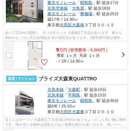
東京モノレール
「
昭和島
」駅 徒歩17分
京急空港線
「
大鳥居
」駅 徒歩18分
東京モノレール
「
整備場
」駅 徒歩25分
築17年 / 14.90㎡
東京都
大田区
大森南
３丁目３０-１２
歩いて223mの場所に、まいばすけっと 大森南2丁目店があります。家から
99mのところに共立信用組合 前の浦支店があります。2駅利用可能な物件で
目的地に応じて路線を選ぶことができます...
9
万
円
(管理費等：5,000円 )
1ヶ月
1ヶ月
敷金
礼金
- / 1R / 14.90㎡
ブライズ大森東QUATTRO
賃貸 | マンション
京急本線
「
大森町
」駅 徒歩10分
京急本線
「
平和島
」駅 徒歩15分
東京モノレール
「
昭和島
」駅 徒歩30分
築6年 / 25.50㎡
東京都
大田区
大森東
３丁目２０-１０
近くにはローソン 大森東五丁目店(徒歩6分)がありちょっとした買い物に便利
です。陽が当たる物件は湿気も少なく健康な毎日を過ごせます。高いニーズ
のある、駅徒歩10分の物件です。物...