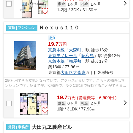
1ヶ月
1ヶ月
敷金
礼金
1‐2階 / 3DK / 61.50㎡
Ｎｅｘｕｓ１１０
賃貸 | マンション
敷0
19.7
万円
京急本線
「
大森町
」駅 徒歩16分
東京モノレール
「
昭和島
」駅 徒歩12分
京急本線
「
梅屋敷
」駅 徒歩17分
築13年 / 77.96㎡
東京都
大田区
大森東
５丁目20番5号
2駅利用できる立地となっていて、アクセスが良いです。こちらの物件はマ
ンションです。駅まで平坦な物件で、ラクに駅まで移動することができま
す。ごみ捨ての煩わしさを軽減するのが、...
19.7
万
円
(管理費等：6,900円 )
0ヶ月
2ヶ月
敷金
礼金
1階 / 3LDK / 77.96㎡
大田丸ヱ農産ビル
賃貸 | 事務所