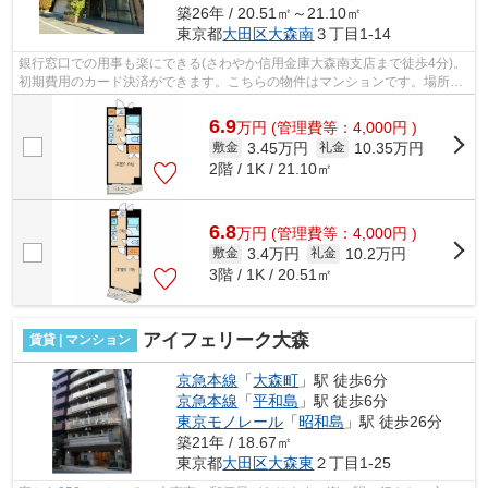
築26年 / 20.51㎡～21.10㎡
東京都
大田区
大森南
３丁目1-14
銀行窓口での用事も楽にできる(さわやか信用金庫大森南支店まで徒歩4分)。
初期費用のカード決済ができます。こちらの物件はマンションです。場所が
平坦なのは、ランニングをする上で抑...
6.9
万
円
(管理費等：4,000円 )
3.45万円
10.35万円
敷金
礼金
2階 / 1K / 21.10㎡
6.8
万
円
(管理費等：4,000円 )
3.4万円
10.2万円
敷金
礼金
3階 / 1K / 20.51㎡
アイフェリーク大森
賃貸 | マンション
京急本線
「
大森町
」駅 徒歩6分
京急本線
「
平和島
」駅 徒歩6分
東京モノレール
「
昭和島
」駅 徒歩26分
築21年 / 18.67㎡
東京都
大田区
大森東
２丁目1-25