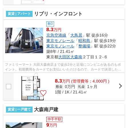
リブリ・インフロント
賃貸 | アパート
敷0
8.3
万円
京急空港線
「
大鳥居
」駅 徒歩16分
東京モノレール
「
昭和島
」駅 徒歩19分
東京モノレール
「
整備場
」駅 徒歩22分
築8年 / 21.41㎡
東京都
大田区
大森南
２丁目１２-６
ファミリーマート 大田大森南店まで徒歩2分と近場にコンビニがあるのもポ
イント。初期費用をカードでお支払いいただけるので、カードで決済したい
方にもおすすめです。平坦な場所にあ...
8.3
万
円
(管理費等：4,000円 )
0万円
1ヶ月
敷金
礼金
1階 / 1K / 21.41㎡
大森南戸建
賃貸 | 一戸建て
仲手半額
9
万円