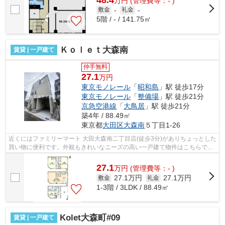
万
円
(管理費等：- )
敷金
-
礼金
-
5階 / - / 141.75㎡
Ｋｏｌｅｔ大森南
賃貸 | 一戸建て
仲手無料
27.1
万円
東京モノレール
「
昭和島
」駅 徒歩17分
東京モノレール
「
整備場
」駅 徒歩21分
京急空港線
「
大鳥居
」駅 徒歩21分
築4年 / 88.49㎡
東京都
大田区
大森南
５丁目1-26
近くにはファミリーマート 大田大森南二丁目店(徒歩3分)がありちょっとした
買い物に便利です。外観もきれいなニーズの高い一戸建て物件はこちらで
す。バス停まで徒歩3分以内なので楽に...
27.1
万
円
(管理費等：- )
27.1万円
27.1万円
敷金
礼金
1-3階 / 3LDK / 88.49㎡
Kolet大森町#09
賃貸 | 一戸建て