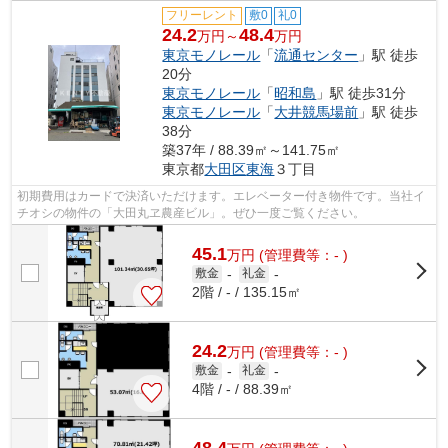
フリーレント
敷0
礼0
24.2
48.4
万円～
万円
東京モノレール
「
流通センター
」駅 徒歩
20分
東京モノレール
「
昭和島
」駅 徒歩31分
東京モノレール
「
大井競馬場前
」駅 徒歩
38分
築37年 / 88.39㎡～141.75㎡
東京都
大田区
東海
３丁目
初期費用はカードで決済いただけます。エレベーター付き物件です。当社イ
チオシの物件の「大田丸ヱ農産ビル」。ぜひ一度ご覧ください。
45.1
万
円
(管理費等：- )
敷金
-
礼金
-
2階 / - / 135.15㎡
24.2
万
円
(管理費等：- )
敷金
-
礼金
-
4階 / - / 88.39㎡
48.4