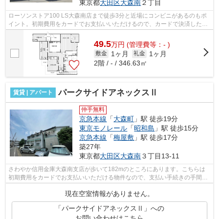
東京都
大田区
大森南
２丁目
ローソンストア100 LS大森南店まで徒歩3分と近場にコンビニがあるのもポ
イント。初期費用をカードでお支払いいただけるので、カードで決済したい
方にもおすすめです。行く先に応じて経...
49.5
万
円
(管理費等：- )
1ヶ月
1ヶ月
敷金
礼金
2階 / - / 346.63㎡
パークサイドアネックスⅡ
賃貸 | アパート
仲手無料
京急本線
「
大森町
」駅 徒歩19分
東京モノレール
「
昭和島
」駅 徒歩15分
京急本線
「
梅屋敷
」駅 徒歩17分
築27年
東京都
大田区
大森南
３丁目13-11
さわやか信用金庫大森南支店が歩いて182mのところにあります。こちらは
初期費用をカードでお支払いいただける物件なので、支払い手続きの手間が
省けます。2駅利用可能の物件です。駅ま...
現在空室情報がありません。
「パークサイドアネックスⅡ」への
お問い合わせはこちら