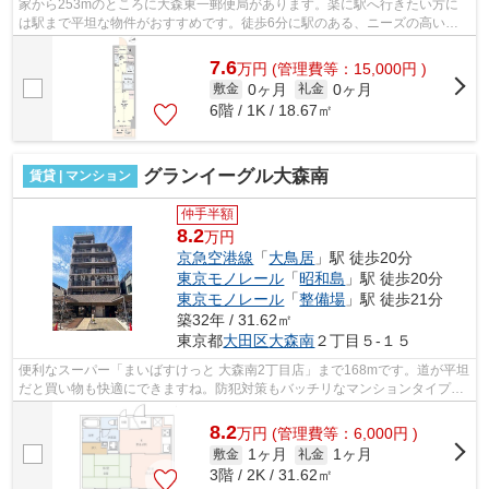
家から253mのところに大森東一郵便局があります。楽に駅へ行きたい方に
は駅まで平坦な物件がおすすめです。徒歩6分に駅のある、ニーズの高い物
件です。こちらのマンションでは初期費用...
7.6
万
円
(管理費等：15,000円 )
0ヶ月
0ヶ月
敷金
礼金
6階 / 1K / 18.67㎡
グランイーグル大森南
賃貸 | マンション
仲手半額
8.2
万円
京急空港線
「
大鳥居
」駅 徒歩20分
東京モノレール
「
昭和島
」駅 徒歩20分
東京モノレール
「
整備場
」駅 徒歩21分
築32年 / 31.62㎡
東京都
大田区
大森南
２丁目５-１５
便利なスーパー「まいばすけっと 大森南2丁目店」まで168mです。道が平坦
だと買い物も快適にできますね。防犯対策もバッチリなマンションタイプの
物件です。初期費用をカードでお支払...
8.2
万
円
(管理費等：6,000円 )
1ヶ月
1ヶ月
敷金
礼金
3階 / 2K / 31.62㎡