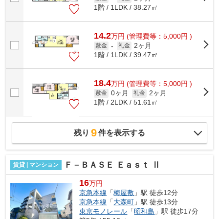
1階 / 1LDK / 38.27㎡
14.2
万
円
(管理費等：5,000円 )
2ヶ月
敷金
-
礼金
1階 / 1LDK / 39.47㎡
18.4
万
円
(管理費等：5,000円 )
0ヶ月
2ヶ月
敷金
礼金
1階 / 2LDK / 51.61㎡
9
残り
件を表示する
Ｆ－ＢＡＳＥ Ｅａｓｔ Ⅱ
賃貸 | マンション
16
万円
京急本線
「
梅屋敷
」駅 徒歩12分
京急本線
「
大森町
」駅 徒歩13分
東京モノレール
「
昭和島
」駅 徒歩17分