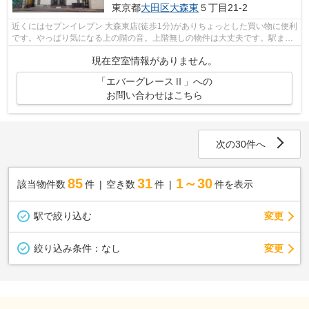
東京都
大田区
大森東
５丁目21-2
近くにはセブンイレブン 大森東店(徒歩1分)がありちょっとした買い物に便利
です。やっぱり気になる上の階の音。上階無しの物件は大丈夫です。駅まで
徒歩15分に立地する物件です。清潔...
現在空室情報がありません。
「エバーグレースⅡ」への
お問い合わせはこちら
次の30件へ
85
31
1～30
該当物件数
件
空き数
件
件を表示
駅で絞り込む
変更
変更
絞り込み条件：
なし