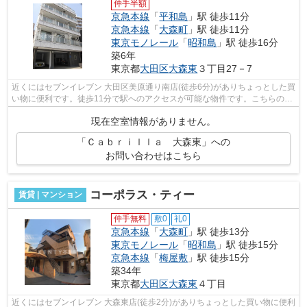
仲手半額
京急本線
「
平和島
」駅 徒歩11分
京急本線
「
大森町
」駅 徒歩11分
東京モノレール
「
昭和島
」駅 徒歩16分
築6年
東京都
大田区
大森東
３丁目27－7
近くにはセブンイレブン 大田区美原通り南店(徒歩6分)がありちょっとした買
い物に便利です。徒歩11分で駅へのアクセスが可能な物件です。こちらの物
件はマンションです。駅が周辺に2つ...
現在空室情報がありません。
「Ｃａｂｒｉｌｌａ 大森東」への
お問い合わせはこちら
コーポラス・ティー
賃貸 | マンション
仲手無料
敷0
礼0
京急本線
「
大森町
」駅 徒歩13分
東京モノレール
「
昭和島
」駅 徒歩15分
京急本線
「
梅屋敷
」駅 徒歩15分
築34年
東京都
大田区
大森東
４丁目
近くにはセブンイレブン 大森東店(徒歩2分)がありちょっとした買い物に便利