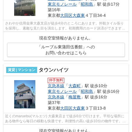
東京モノレール
「
昭和島
」駅 徒歩17分
築16年
東京都
大田区
大森東
４丁目34-4
さわやか信用金庫大森支店が徒歩4分のところにあります。外観タイル張り
を採用し、素敵な見た目を演出します。初期費用のカード決済ができます。
近くに駅が2つあるため、用途や行き先...
現在空室情報がありません。
「ルーブル東蒲田伍番館」への
お問い合わせはこちら
タウンハイツ
賃貸 | マンション
仲手無料
京急本線
「
大森町
」駅 徒歩10分
東京モノレール
「
昭和島
」駅 徒歩16分
京急本線
「
梅屋敷
」駅 徒歩16分
築37年
東京都
大田区
大森東
３丁目13-8
近くのmaruetsu(マルエツ) 大森東店まで徒歩6分で行けます。平坦な場所に
ある物件なら毎日の移動も快適です。利便性の高い徒歩10分の物件です。こ
ちらの物件はマンションです。冬場の...
現在空室情報がありません。