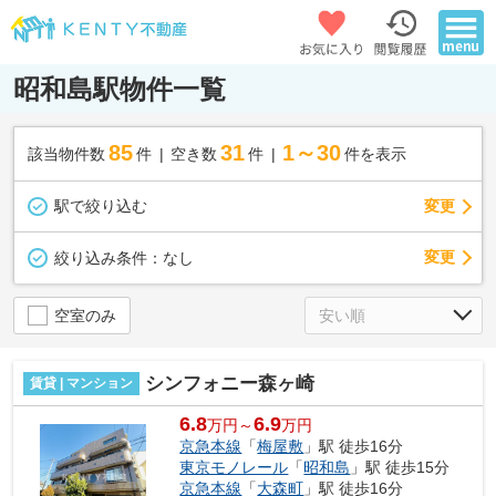
昭和島駅物件一覧
85
31
1～30
該当物件数
件
空き数
件
件を表示
駅で絞り込む
変更
変更
絞り込み条件：
なし
空室のみ
シンフォニー森ヶ崎
賃貸 | マンション
6.8
6.9
万円～
万円
京急本線
「
梅屋敷
」駅 徒歩16分
東京モノレール
「
昭和島
」駅 徒歩15分
京急本線
「
大森町
」駅 徒歩16分