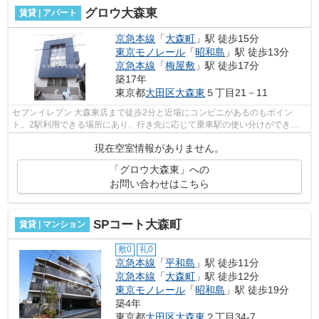
グロウ大森東
賃貸 | アパート
京急本線
「
大森町
」駅 徒歩15分
東京モノレール
「
昭和島
」駅 徒歩13分
京急本線
「
梅屋敷
」駅 徒歩17分
築17年
東京都
大田区
大森東
５丁目21－11
セブンイレブン 大森東店まで徒歩2分と近場にコンビニがあるのもポイン
ト。2駅利用できる場所にあり、行き先に応じて乗車駅の使い分けができま
す。駅まで歩いて15分ほどの、魅力的な立...
現在空室情報がありません。
「グロウ大森東」への
お問い合わせはこちら
SPコート大森町
賃貸 | マンション
敷0
礼0
京急本線
「
平和島
」駅 徒歩11分
京急本線
「
大森町
」駅 徒歩12分
東京モノレール
「
昭和島
」駅 徒歩19分
築4年
東京都
大田区
大森東
２丁目34-7