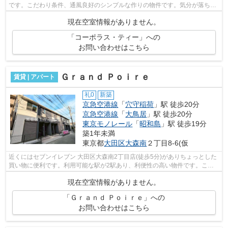
です。こだわり条件、通風良好のシンプルな作りの物件です。気分が落ちた
時には換気でリフレッシュしましょ...
現在空室情報がありません。
「コーポラス・ティー」への
お問い合わせはこちら
Ｇｒａｎｄ Ｐｏｉｒｅ
賃貸 | アパート
礼0
新築
京急空港線
「
穴守稲荷
」駅 徒歩20分
京急空港線
「
大鳥居
」駅 徒歩20分
東京モノレール
「
昭和島
」駅 徒歩19分
築1年未満
東京都
大田区
大森南
２丁目8-6(仮
近くにはセブンイレブン 大田区大森南2丁目店(徒歩5分)がありちょっとした
買い物に便利です。利用可能な駅が2駅あり、利便性の高い物件です。こち
らの物件はアパートです。道が平坦だ...
現在空室情報がありません。
「Ｇｒａｎｄ Ｐｏｉｒｅ」への
お問い合わせはこちら