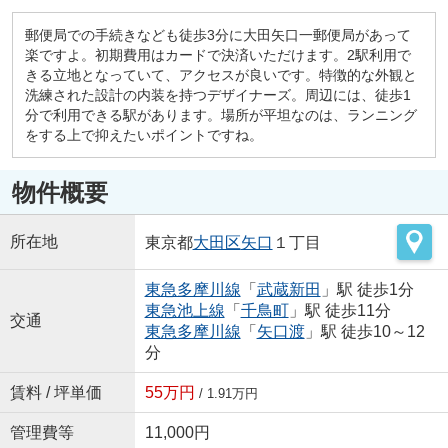
郵便局での手続きなども徒歩3分に大田矢口一郵便局があって
楽ですよ。初期費用はカードで決済いただけます。2駅利用で
きる立地となっていて、アクセスが良いです。特徴的な外観と
洗練された設計の内装を持つデザイナーズ。周辺には、徒歩1
分で利用できる駅があります。場所が平坦なのは、ランニング
をする上で抑えたいポイントですね。
物件概要
所在地
東京都
大田区
矢口
１丁目
東急多摩川線
「
武蔵新田
」駅 徒歩1分
東急池上線
「
千鳥町
」駅 徒歩11分
交通
東急多摩川線
「
矢口渡
」駅 徒歩10～12
分
賃料 / 坪単価
55万円
/ 1.91万円
管理費等
11,000円