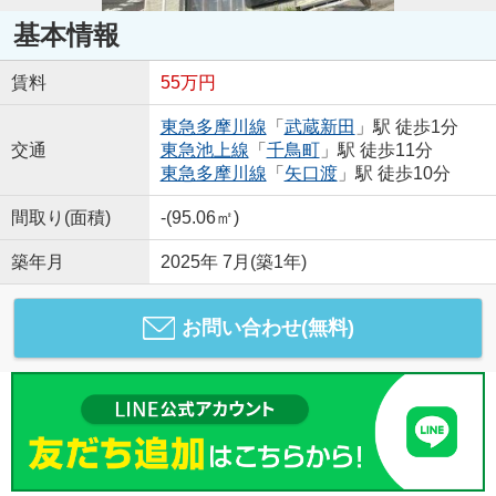
基本情報
賃料
55万円
東急多摩川線
「
武蔵新田
」駅 徒歩1分
交通
東急池上線
「
千鳥町
」駅 徒歩11分
東急多摩川線
「
矢口渡
」駅 徒歩10分
間取り(面積)
-(95.06㎡)
築年月
2025年 7月(築1年)
お問い合わせ(無料)