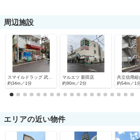
周辺施設
スマイルドラッグ 武蔵新田店
マルエツ 新田店
約34m／1分
約90m／2分
約54m／1
エリアの近い物件