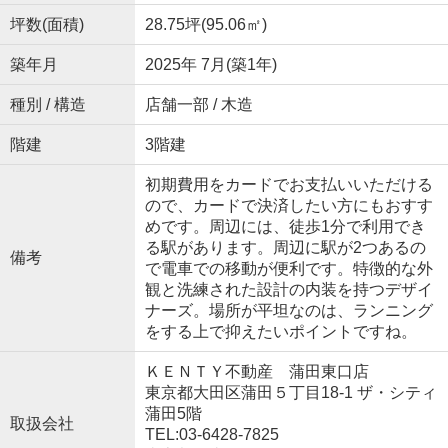
坪数(面積)
28.75坪(95.06㎡)
築年月
2025年 7月(築1年)
種別 / 構造
店舗一部 / 木造
階建
3階建
初期費用をカードでお支払いいただける
ので、カードで決済したい方にもおすす
めです。周辺には、徒歩1分で利用でき
る駅があります。周辺に駅が2つあるの
備考
で電車での移動が便利です。特徴的な外
観と洗練された設計の内装を持つデザイ
ナーズ。場所が平坦なのは、ランニング
をする上で抑えたいポイントですね。
ＫＥＮＴＹ不動産 蒲田東口店
東京都大田区蒲田５丁目18-1 ザ・シティ
蒲田5階
取扱会社
TEL:03-6428-7825