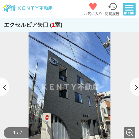
エクセルピア矢口 (
1
室)
1 / 7