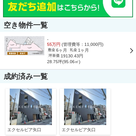
空き物件一覧
-
55万円
(管理費等：11,000円)
6ヶ月
1ヶ月
敷金
礼金
19130.43円
坪単価
28.75坪(95.06㎡)
成約済み一覧
エクセルピア矢口
エクセルピア矢口