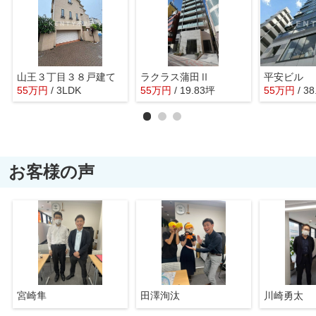
山王３丁目３８戸建て
ラクラス蒲田Ⅱ
平安ビル
55
万
円
/ 3LDK
55
万
円
/ 19.83坪
55
万
円
/ 3
お客様の声
宮崎隼
田澤洵汰
川崎勇太