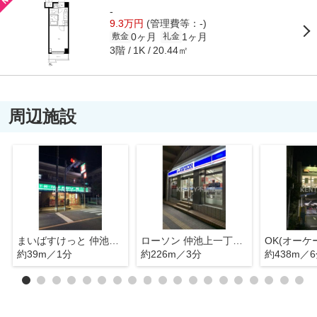
-
9.3万円
(管理費等：-)
0ヶ月
1ヶ月
敷金
礼金
3階
20.44㎡
1K
周辺施設
まいばすけっと 仲池上店
ローソン 仲池上一丁目店
OK(オーケ
約39m／1分
約226m／3分
約438m／