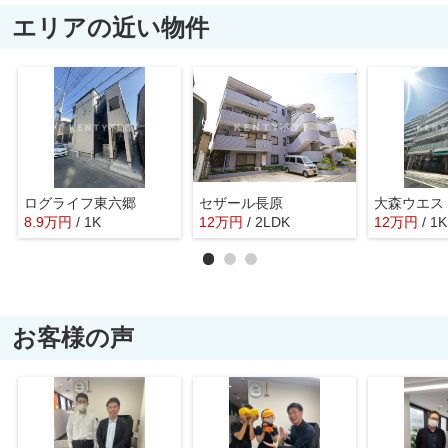
エリアの近い物件
ログライフ東六郷
セザール長原
大森ウエス
8.9
万
円
/ 1K
12
万
円
/ 2LDK
12
万
円
/ 1K
お客様の声