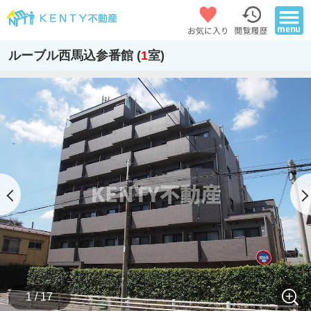
ルーブル西馬込参番館 (
1
室)
1 / 17