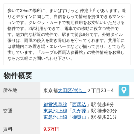
歩いて39mの場所に、まいばすけっと 仲池上店があります。造
りとデザインに関して、自信をもって情報を提供できるマンシ
ョンです。クレジットカードで初期費用をお支払いいただける
物件です。2駅利用ができて、電車での移動に役立つ物件で
す。魅力的な駅近の物件で、駅まで徒歩8分です。外観タイル
張りは、雨風の侵入を防ぎ骨組みを守ってくれます。共用部に
は敷地内ごみ置き場・エレベータなどが揃っており、とても充
実しています。「ルーブル西馬込参番館」の物件情報をお探し
ならお気軽にお問い合わせ下さい。
物件概要
所在地
東京都
大田区
仲池上
２丁目23－4
都営浅草線
「
西馬込
」駅 徒歩8分
交通
東急池上線
「
久が原
」駅 徒歩20分
東急池上線
「
御嶽山
」駅 徒歩21分
賃料
9.3万円