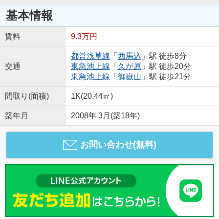
基本情報
賃料
9.3万円
都営浅草線
「
西馬込
」駅 徒歩8分
交通
東急池上線
「
久が原
」駅 徒歩20分
東急池上線
「
御嶽山
」駅 徒歩21分
間取り(面積)
1K(20.44㎡)
築年月
2008年 3月(築18年)
お問い合わせ(無料)