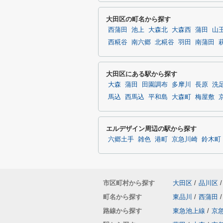
大田区の町名から探す
西蒲田
池上
大森北
大森西
蒲田
山
西糀谷
南六郷
北糀谷
羽田
南蒲田
大田区にある駅から探す
大森
蒲田
田園調布
多摩川
長原
洗
馬込
西馬込
平和島
大森町
梅屋敷
エルデザイン周辺の駅から探す
六郷土手
雑色
港町
京急川崎
鈴木町
市区町村から探す
大田区
/
品川区
/
町名から探す
東品川
/
西蒲田
/
路線から探す
東急池上線
/
京