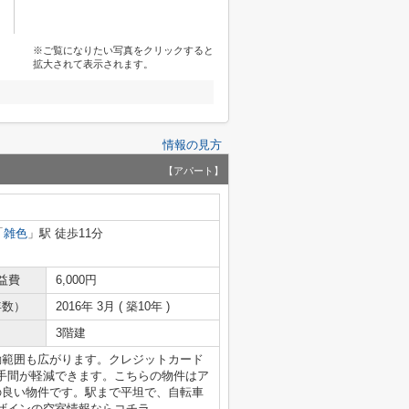
※ご覧になりたい写真をクリックすると
拡大されて表示されます。
情報の見方
【アパート】
「
雑色
」駅 徒歩11分
益費
6,000円
年数）
2016年 3月 ( 築10年 )
3階建
動範囲も広がります。クレジットカード
手間が軽減できます。こちらの物件はア
の良い物件です。駅まで平坦で、自転車
ザインの空室情報ならコチラ。