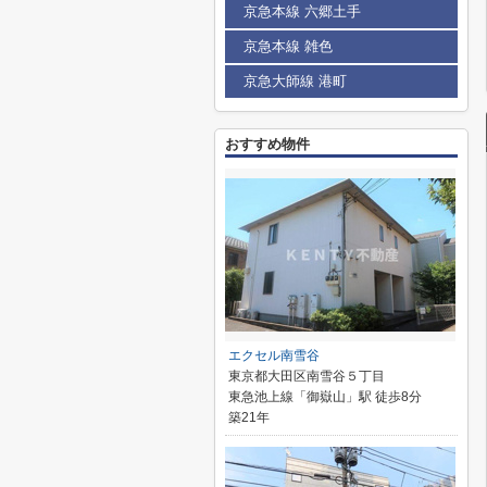
京急本線 六郷土手
京急本線 雑色
京急大師線 港町
おすすめ物件
エクセル南雪谷
東京都大田区南雪谷５丁目
東急池上線「御嶽山」駅 徒歩8分
築21年