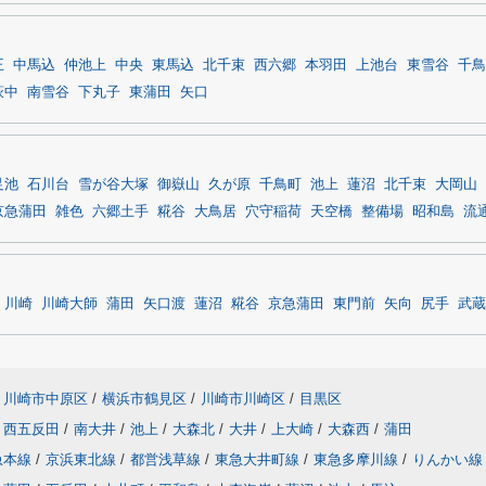
王
中馬込
仲池上
中央
東馬込
北千束
西六郷
本羽田
上池台
東雪谷
千鳥
萩中
南雪谷
下丸子
東蒲田
矢口
足池
石川台
雪が谷大塚
御嶽山
久が原
千鳥町
池上
蓮沼
北千束
大岡山
京急蒲田
雑色
六郷土手
糀谷
大鳥居
穴守稲荷
天空橋
整備場
昭和島
流
川崎
川崎大師
蒲田
矢口渡
蓮沼
糀谷
京急蒲田
東門前
矢向
尻手
武蔵
川崎市中原区
/
横浜市鶴見区
/
川崎市川崎区
/
目黒区
西五反田
/
南大井
/
池上
/
大森北
/
大井
/
上大崎
/
大森西
/
蒲田
急本線
/
京浜東北線
/
都営浅草線
/
東急大井町線
/
東急多摩川線
/
りんかい線