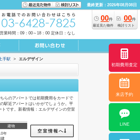
最終更新：2026年08月08日
00
00
件
件
最近見た物件
検討リスト
営業時間：09：00～18：00 定休日：なし
土手駅
>
エルデザイン
初期費用査定
来店予約
こちらのアパートでは初期費用をカードで
分の駅近アパートはいかがでしょうか。平
ートです。新着情報：エルデザインの空室
LINE
建物
空室情報へ
10年
階建