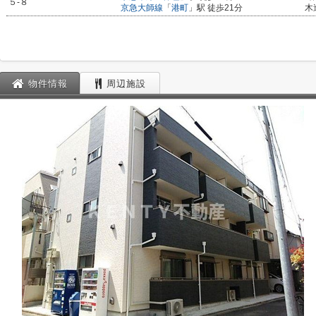
５-８
京急大師線
「
港町
」駅 徒歩21分
木
物件情報
周辺施設