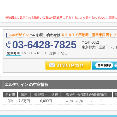
※地図上に表示される物件の位置は付近住所に所在することを表すものであり、実際
エルデザイン
へのお問い合わせは
ＫＥＮＴＹ不動産 蒲田東口店まで
03-6428-7825
〒144-0052
東京都大田区蒲田５丁目
09：00～18：00 定休日:なし
エルデザイン
の空室情報
所在階
賃料
管理費・共益費
敷金/礼金/保証金/償却/敷引
2階
7.8万円
6,000円
/
/
/
/
1ヶ月
1ヶ月
-
-
-