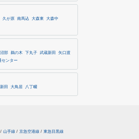
久が原
南馬込
大森東
大森中
沼部
鵜の木
下丸子
武蔵新田
矢口渡
通センター
新田
大鳥居
八丁畷
/
山手線
/
京急空港線
/
東急目黒線