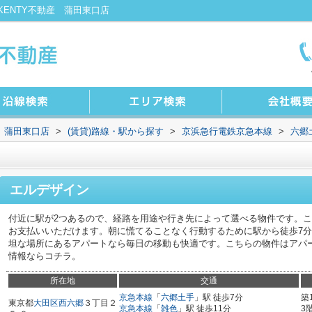
ENTY不動産 蒲田東口店
 蒲田東口店
>
(賃貸)路線・駅から探す
>
京浜急行電鉄京急本線
>
六郷
エルデザイン
付近に駅が2つあるので、経路を用途や行き先によって選べる物件です。
お支払いいただけます。朝に慌てることなく行動するために駅から徒歩7
坦な場所にあるアパートなら毎日の移動も快適です。こちらの物件はアパ
情報ならコチラ。
所在地
交通
京急本線
「
六郷土手
」駅 徒歩7分
築
東京都
大田区
西六郷
３丁目２
京急本線
「
雑色
」駅 徒歩11分
3