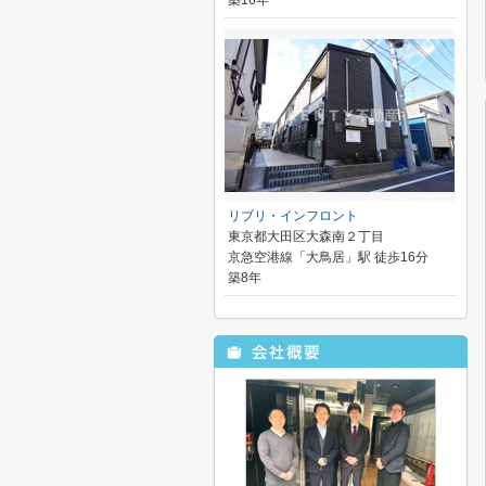
築16年
リブリ・インフロント
東京都大田区大森南２丁目
京急空港線「大鳥居」駅 徒歩16分
築8年