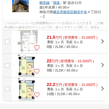
鶴見線
「
国道
」駅 徒歩11分
築1年未満 / 45.00㎡
神奈川県
横浜市鶴見区
鶴見中央
４丁目21
－2
こちらのマンションでは初期費用をカードでお支払いいただけます。この物
件は駅から徒歩2分のマンションです。造りとデザインに関して、自信をも
って情報を提供できるマンションです。...
21.5
万
円
(管理費等：15,000円 )
1ヶ月
0ヶ月
敷金
礼金
8階 / 2LDK / 45.00㎡
22
万
円
(管理費等：15,000円 )
1ヶ月
0ヶ月
敷金
礼金
9階 / 2LDK / 45.00㎡
22.2
万
円
(管理費等：15,000円 )
1ヶ月
0ヶ月
敷金
礼金
10階 / 2LDK / 45.00㎡