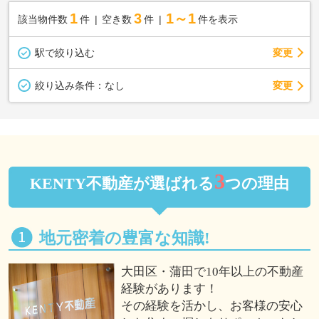
1
3
1～1
該当物件数
件
空き数
件
件を表示
駅で絞り込む
変更
変更
絞り込み条件：
なし
3
KENTY不動産が選ばれる
つの理由
地元密着の豊富な知識!
大田区・蒲田で10年以上の不動産
経験があります！
その経験を活かし、お客様の安心