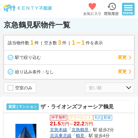
京急鶴見駅物件一覧
1
3
1～1
該当物件数
件
空き数
件
件を表示
駅で絞り込む
変更
変更
絞り込み条件：
なし
空室のみ
ザ・ライオンズフォーシア鶴見
賃貸 | マンション
仲手無料
フリーレント
礼0
新築
21.5
22.2
万円～
万円
京急本線
「
京急鶴見
」駅 徒歩2分
京浜東北線
「
鶴見
」駅 徒歩4分