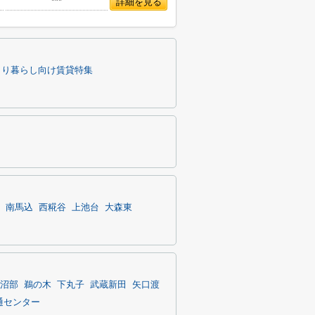
***
詳細を見る
とり暮らし向け賃貸特集
南馬込
西糀谷
上池台
大森東
沼部
鵜の木
下丸子
武蔵新田
矢口渡
通センター