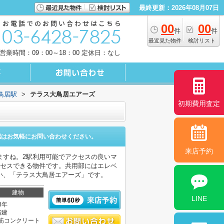
最終更新：2026年08月07日
00
00
件
件
最近見た物件
検討リスト
営業時間：09：00～18：00 定休日：なし
鳥居駅
>
テラス大鳥居エアーズ
初期費用査定
認はお気軽にお問い合わせください。
来店予約
ますね。2駅利用可能でアクセスの良いマ
クセスできる物件です。共用部にはエレベ
い、「テラス大鳥居エアーズ」です。
建物
LINE
3年
階建
筋コンクリート