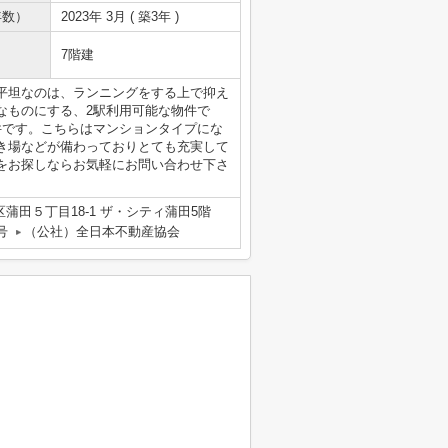
年数）
2023年 3月 ( 築3年 )
7階建
平坦なのは、ランニングをする上で抑え
なものにする、2駅利用可能な物件で
件です。こちらはマンションタイプにな
き場などが備わっておりとても充実して
をお探しならお気軽にお問い合わせ下さ
蒲田５丁目18-1 ザ・シティ蒲田5階
号
（公社）全日本不動産協会