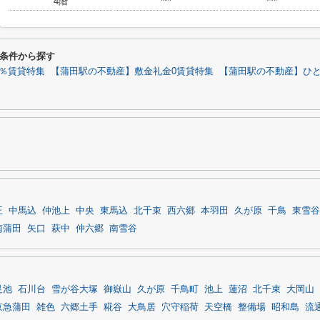
4階
***
***
条件から探す
0％賃貸特集
【蒲田駅の不動産】敷金礼金0賃貸特集
【蒲田駅の不動産】ひ
王
中馬込
仲池上
中央
東馬込
北千束
西六郷
本羽田
久が原
千鳥
東雪谷
南蒲田
矢口
萩中
仲六郷
南雪谷
足池
石川台
雪が谷大塚
御嶽山
久が原
千鳥町
池上
蓮沼
北千束
大岡山
京急蒲田
雑色
六郷土手
糀谷
大鳥居
穴守稲荷
天空橋
整備場
昭和島
流