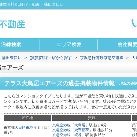
式会社KENTY不動産 蒲田東口店
 蒲田東口店
>
(賃貸)路線・駅から探す
>
京浜急行電鉄京急空港線
>
大
居エアーズ
テラス大鳥居エアーズ
の過去掲載物件情報
現況の確
こちらはマンションタイプになります。道が平坦だと買い物も快適にでき
ンションです。初期費用はカードで決済いただけます。徒歩4分で駅にア
ータ・敷地内ごみ置き場などが揃っております。ぜひ一度見ていただきた
所在地
交通
京急空港線
「
大鳥居
」駅 徒歩4分
築
東京都
大田区
東糀谷
３丁目4
京急空港線
「
穴守稲荷
」駅 徒歩11分
7
番3号
京急空港線
「
糀谷
」駅 徒歩16分
鉄