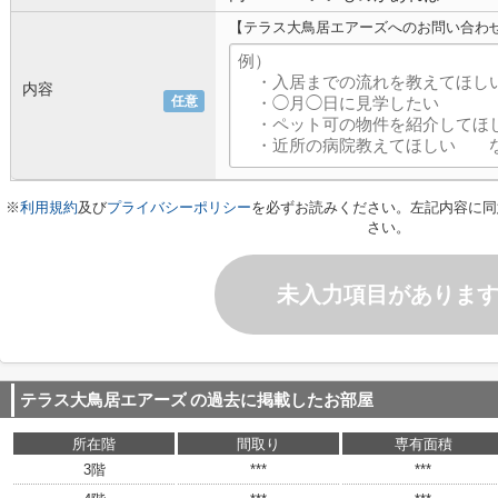
【テラス大鳥居エアーズへのお問い合わ
内容
任意
※
利用規約
及び
プライバシーポリシー
を必ずお読みください。左記内容に同
さい。
未入力項目がありま
テラス大鳥居エアーズ
の過去に掲載したお部屋
所在階
間取り
専有面積
3階
***
***