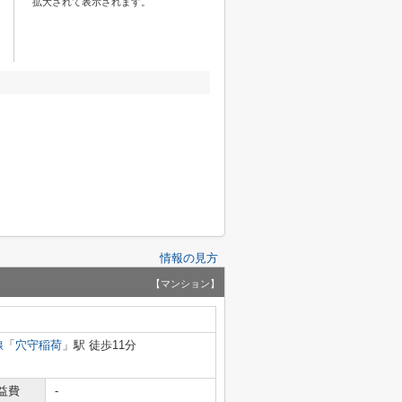
拡大されて表示されます。
情報の見方
【マンション】
線
「
穴守稲荷
」駅 徒歩11分
益費
-