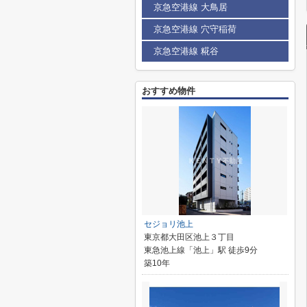
京急空港線 大鳥居
京急空港線 穴守稲荷
京急空港線 糀谷
おすすめ物件
セジョリ池上
東京都大田区池上３丁目
東急池上線「池上」駅 徒歩9分
築10年