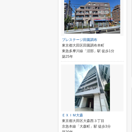
プレステージ田園調布
東京都大田区田園調布本町
東急多摩川線「沼部」駅 徒歩1分
築25年
ＥＸＩＭ大森
東京都大田区大森西３丁目
京急本線「大森町」駅 徒歩3分