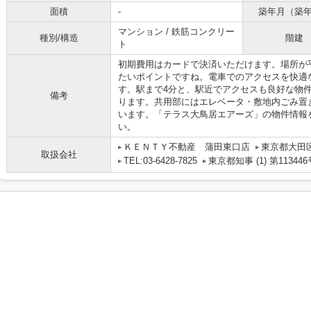
面積
-
築年月（築
マンション / 鉄筋コンクリー
種別/構造
階建
ト
初期費用はカードで決済いただけます。場所が
たいポイントですね。電車でのアクセスを快適
す。駅まで4分と、駅近でアクセスも良好な物
備考
ります。共用部にはエレベータ・敷地内ごみ置
います。「テラス大鳥居エアーズ」の物件情報
い。
ＫＥＮＴＹ不動産 蒲田東口店
東京都大田区
取扱会社
TEL:03-6428-7825
東京都知事 (1) 第113446