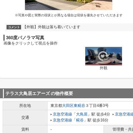
※写真や図と実際の現状とが異なる場合は現状を優先させていただきます
【外観】外観は落ち着いています
コメント
360度パノラマ写真
画像をクリックして視点を操作
外観
テラス大鳥居エアーズ
の物件概要
所在地
東京都
大田区
東糀谷
３丁目4番3号
京急空港線
「
大鳥居
」駅 徒歩4分
京急空港
交通
京急空港線
「
糀谷
」駅 徒歩16分
賃料
-
管理費・共