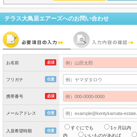
テラス大鳥居エアーズ
へのお問い合わせ
お名前
必須
フリガナ
任意
携帯番号
必須
メールアドレス
任意
すぐにでも
1ヶ月以内
入居希望時期
任意
内
いいものがあれば