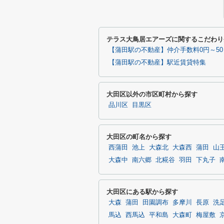
テラス大鳥居エアーズに関するこだわり
【蒲田駅の不動産】仲介手数料0円～5
【蒲田駅の不動産】駅近賃貸特集
大田区以外の市区町村から探す
品川区
目黒区
大田区の町名から探す
西蒲田
池上
大森北
大森西
蒲田
山
大森中
南六郷
北糀谷
羽田
下丸子
大田区にある駅から探す
大森
蒲田
田園調布
多摩川
長原
洗
馬込
西馬込
平和島
大森町
梅屋敷