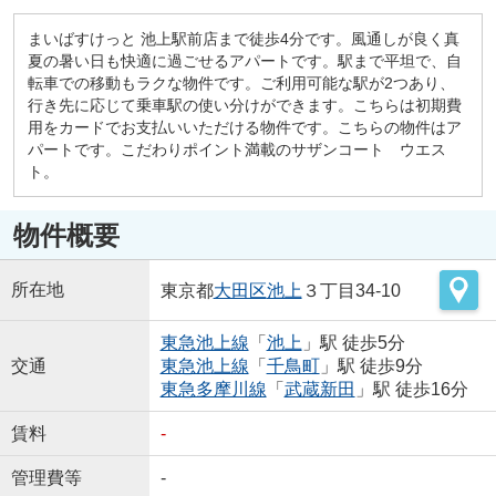
まいばすけっと 池上駅前店まで徒歩4分です。風通しが良く真
夏の暑い日も快適に過ごせるアパートです。駅まで平坦で、自
転車での移動もラクな物件です。ご利用可能な駅が2つあり、
行き先に応じて乗車駅の使い分けができます。こちらは初期費
用をカードでお支払いいただける物件です。こちらの物件はア
パートです。こだわりポイント満載のサザンコート ウエス
ト。
物件概要
所在地
東京都
大田区
池上
３丁目34-10
東急池上線
「
池上
」駅 徒歩5分
交通
東急池上線
「
千鳥町
」駅 徒歩9分
東急多摩川線
「
武蔵新田
」駅 徒歩16分
賃料
-
管理費等
-