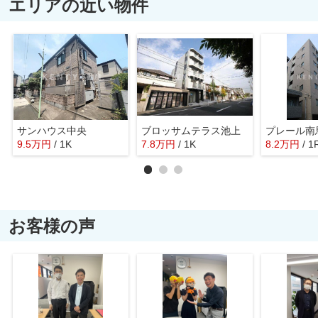
エリアの近い物件
サンハウス中央
ブロッサムテラス池上
プレール南
9.5
万
円
/ 1K
7.8
万
円
/ 1K
8.2
万
円
/ 1
お客様の声