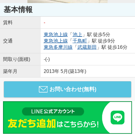
基本情報
賃料
-
東急池上線
「
池上
」駅 徒歩5分
交通
東急池上線
「
千鳥町
」駅 徒歩9分
東急多摩川線
「
武蔵新田
」駅 徒歩16分
間取り(面積)
-(-)
築年月
2013年 5月(築13年)
お問い合わせ(無料)