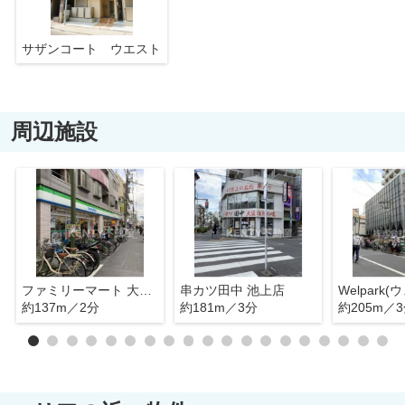
サザンコート ウエスト
周辺施設
ファミリーマート 大田池上仲通り店
串カツ田中 池上店
約137m／2分
約181m／3分
約205m／