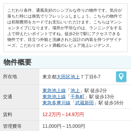
こだわり条件、通風良好のシンプルな作りの物件です。気分が
落ちた時には換気でリフレッシュしましょう。こちらの物件で
は初期費用をカードでお支払いいただけます。こちらはマンシ
ョンタイプになります。場所が平坦なのは、ランニングをする
上で抑えたいポイントですね。徒歩2分で駅にアクセスできる
物件です。目立つ外観と洗練された設計の内装を持つデザイナ
ーズ。こだわりポイント満載のレピュア池上レジデンス。
物件概要
所在地
東京都
大田区
池上
７丁目6-7
東急池上線
「
池上
」駅 徒歩2分
交通
東急池上線
「
千鳥町
」駅 徒歩13分
東急多摩川線
「
武蔵新田
」駅 徒歩16分
賃料
12.2万円～14.9万円
管理費等
11,000円～15,000円