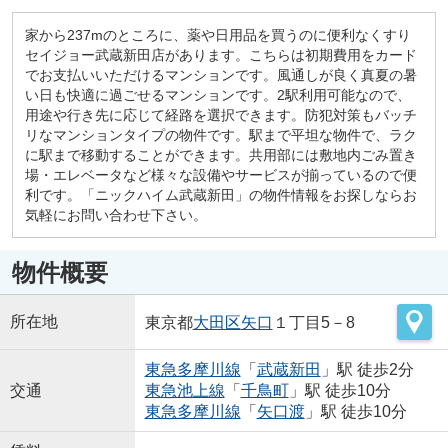
家から237mのところに、薬や日用品を買うのに便利なくすり
セイジョー武蔵新田店があります。こちらは初期費用をカード
でお支払いいただけるマンションです。風通しが良く真夏の暑
い日も快適に過ごせるマンションです。2駅利用可能なので、
用途や行き先に応じて経路を選択できます。防犯対策もバッチ
リなマンションタイプの物件です。駅まで平坦な物件で、ラク
に駅まで移動することができます。共用部には敷地内ごみ置き
場・エレベータなど様々な設備やサービスが揃っているので便
利です。「ニックハイム武蔵新田」の物件情報をお探しならお
気軽にお問い合わせ下さい。
物件概要
所在地
東京都
大田区
矢口
１丁目5－8
東急多摩川線
「
武蔵新田
」駅 徒歩2分
交通
東急池上線
「
千鳥町
」駅 徒歩10分
東急多摩川線
「
矢口渡
」駅 徒歩10分