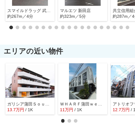
スマイルドラッグ 武蔵新田店
マルエツ 新田店
約267m／4分
約323m／5分
約287m／
エリアの近い物件
ガリシア蒲田Ｓｏｕｔｈ
ＷＨＡＲＦ蒲田ｗｅｓｔ
アトリオフ
13.7
万
円
/ 1K
11
万
円
/ 1K
12.7
万
円
/ 