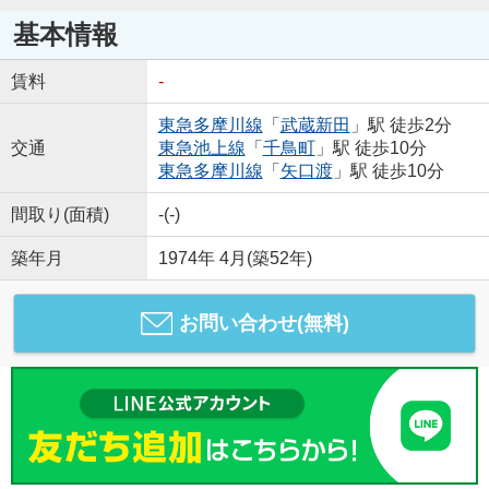
基本情報
賃料
-
東急多摩川線
「
武蔵新田
」駅 徒歩2分
交通
東急池上線
「
千鳥町
」駅 徒歩10分
東急多摩川線
「
矢口渡
」駅 徒歩10分
間取り(面積)
-(-)
築年月
1974年 4月(築52年)
お問い合わせ(無料)