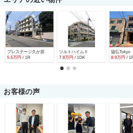
プレステージ久が原
ソルトハイムⅡ
協弘Tokyo
5.5
万
円
/ 1R
7.8
万
円
/ 1DK
8.9
万
円
/ 1
お客様の声