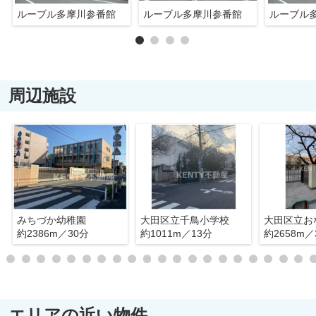
ルーブル多摩川参番館
ルーブル多摩川参番館
ルーブル
周辺施設
みちづか幼稚園
大田区立千鳥小学校
約2386m／30分
約1011m／13分
約2658m／
エリアの近い物件