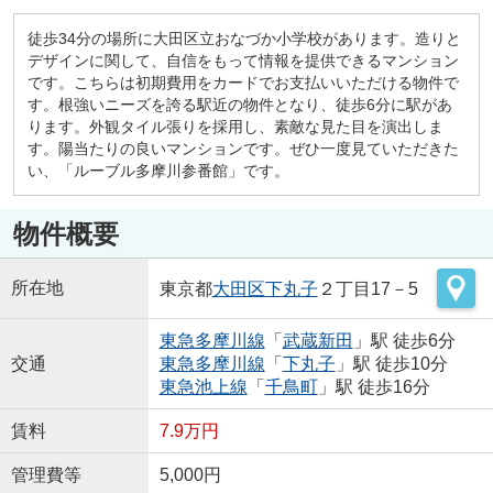
徒歩34分の場所に大田区立おなづか小学校があります。造りと
デザインに関して、自信をもって情報を提供できるマンション
です。こちらは初期費用をカードでお支払いいただける物件で
す。根強いニーズを誇る駅近の物件となり、徒歩6分に駅があ
ります。外観タイル張りを採用し、素敵な見た目を演出しま
す。陽当たりの良いマンションです。ぜひ一度見ていただきた
い、「ルーブル多摩川参番館」です。
物件概要
所在地
東京都
大田区
下丸子
２丁目17－5
東急多摩川線
「
武蔵新田
」駅 徒歩6分
交通
東急多摩川線
「
下丸子
」駅 徒歩10分
東急池上線
「
千鳥町
」駅 徒歩16分
賃料
7.9万円
管理費等
5,000円