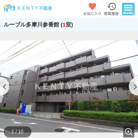
ルーブル多摩川参番館 (
1
室)
1 / 10