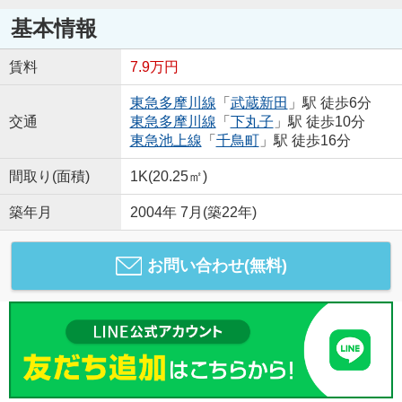
基本情報
賃料
7.9万円
東急多摩川線
「
武蔵新田
」駅 徒歩6分
交通
東急多摩川線
「
下丸子
」駅 徒歩10分
東急池上線
「
千鳥町
」駅 徒歩16分
間取り(面積)
1K(20.25㎡)
築年月
2004年 7月(築22年)
お問い合わせ(無料)