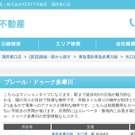
／株式会社KENTY不動産 蒲田東口店
 蒲田東口店
>
(賃貸)路線・駅から探す
>
東急電鉄東急多摩川線
>
矢口
プレール・ドゥーク多摩川
こちらはマンションタイプになります。駅まで徒歩4分の立地が魅力的な
わる、陽の当りが良好で快適な物件です。外観タイル張りの物件が好評と
2つあるので電車へのアクセスが便利な物件です。こちらは初期費用をカ
払い手続きの手間が省けます。共用部にはエレベータ・敷地内ごみ置き場
ル・ドゥーク多摩川の空室情報ならコチラ。
所在地
交通
東急多摩川線
「
矢口渡
」駅 徒歩4分
築