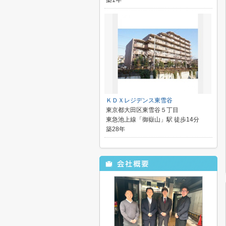
築1年
ＫＤＸレジデンス東雪谷
東京都大田区東雪谷５丁目
東急池上線「御嶽山」駅 徒歩14分
築28年