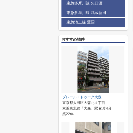
東急多摩川線 矢口渡
東急多摩川線 武蔵新田
東急池上線 蓮沼
おすすめ物件
プレール・ドゥーク大森
東京都大田区大森北１丁目
京浜東北線「大森」駅 徒歩4分
築22年