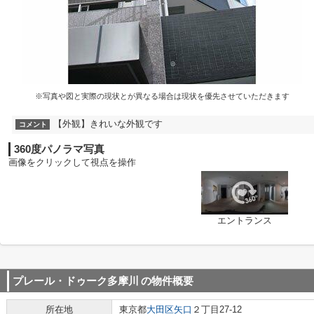
※写真や図と実際の現状とが異なる場合は現状を優先させていただきます
【外観】きれいな外観です
コメント
360度パノラマ写真
画像をクリックして視点を操作
エントランス
プレール・ドゥーク多摩川
の物件概要
所在地
東京都
大田区
矢口
２丁目27-12