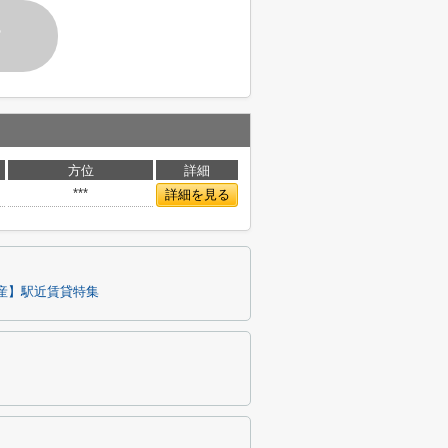
す
方位
詳細
***
詳細を見る
産】駅近賃貸特集