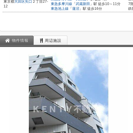
東京都
大田区
矢口
２丁目27-
東急多摩川線
「
武蔵新田
」駅 徒歩10～11分
7
12
東急池上線
「
蓮沼
」駅 徒歩16分
鉄
物件情報
周辺施設