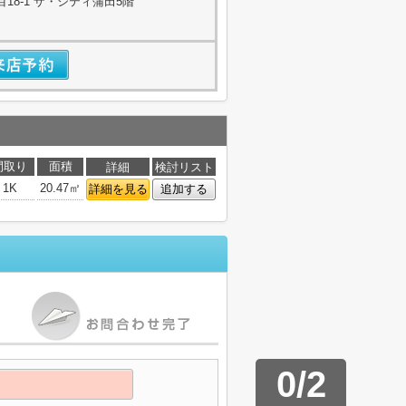
18-1 ザ・シティ蒲田5階
間取り
面積
詳細
検討リスト
1K
20.47㎡
詳細を見る
追加する
0
/
2