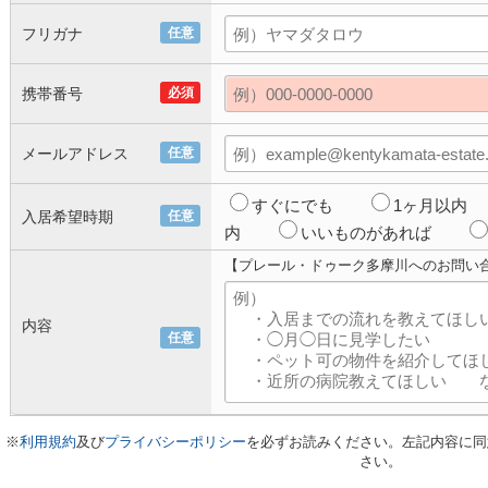
フリガナ
任意
携帯番号
必須
メールアドレス
任意
すぐにでも
1ヶ月以内
入居希望時期
任意
内
いいものがあれば
【プレール・ドゥーク多摩川へのお問い
内容
任意
※
利用規約
及び
プライバシーポリシー
を必ずお読みください。左記内容に同
さい。