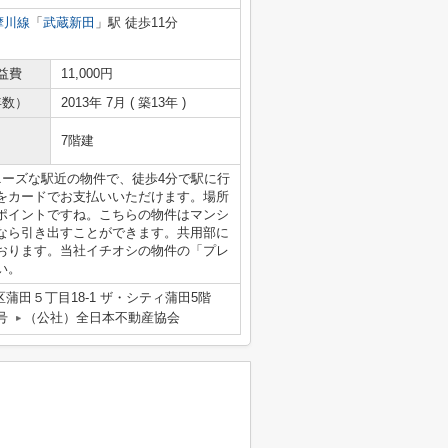
摩川線
「
武蔵新田
」駅 徒歩11分
益費
11,000円
年数）
2013年 7月 ( 築13年 )
7階建
ニーズな駅近の物件で、徒歩4分で駅に行
をカードでお支払いいただけます。場所
ポイントですね。こちらの物件はマンシ
なら引き出すことができます。共用部に
おります。当社イチオシの物件の「プレ
い。
蒲田５丁目18-1 ザ・シティ蒲田5階
号
（公社）全日本不動産協会