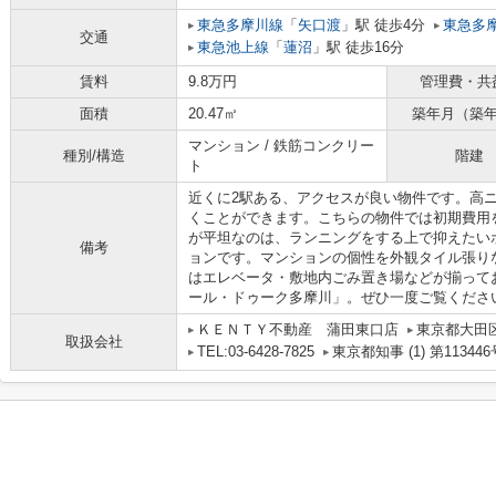
東急多摩川線
「
矢口渡
」駅 徒歩4分
東急多
交通
東急池上線
「
蓮沼
」駅 徒歩16分
賃料
9.8万円
管理費・共
面積
20.47㎡
築年月（築
マンション / 鉄筋コンクリー
種別/構造
階建
ト
近くに2駅ある、アクセスが良い物件です。高
くことができます。こちらの物件では初期費用
が平坦なのは、ランニングをする上で抑えたい
備考
ョンです。マンションの個性を外観タイル張り
はエレベータ・敷地内ごみ置き場などが揃って
ール・ドゥーク多摩川」。ぜひ一度ご覧くださ
ＫＥＮＴＹ不動産 蒲田東口店
東京都大田区
取扱会社
TEL:03-6428-7825
東京都知事 (1) 第113446