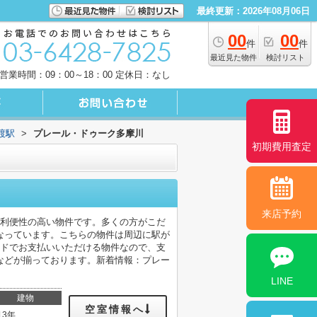
最終更新：2026年08月06日
00
00
件
件
最近見た物件
検討リスト
営業時間：09：00～18：00 定休日：なし
渡駅
>
プレール・ドゥーク多摩川
初期費用査定
来店予約
、利便性の高い物件です。多くの方がこだ
なっています。こちらの物件は周辺に駅が
ードでお支払いいただける物件なので、支
などが揃っております。新着情報：プレー
LINE
建物
空室情報へ
13年