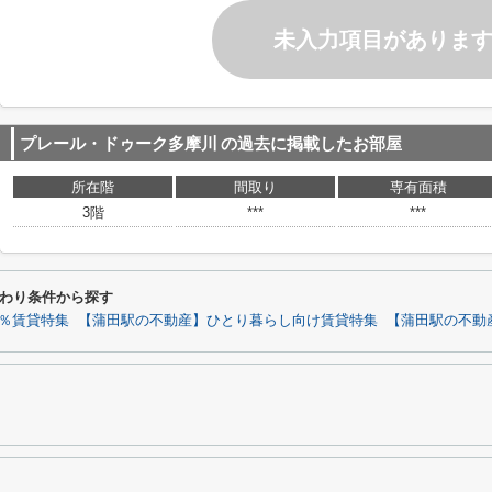
未入力項目がありま
プレール・ドゥーク多摩川
の過去に掲載したお部屋
所在階
間取り
専有面積
3階
***
***
わり条件から探す
0％賃貸特集
【蒲田駅の不動産】ひとり暮らし向け賃貸特集
【蒲田駅の不動