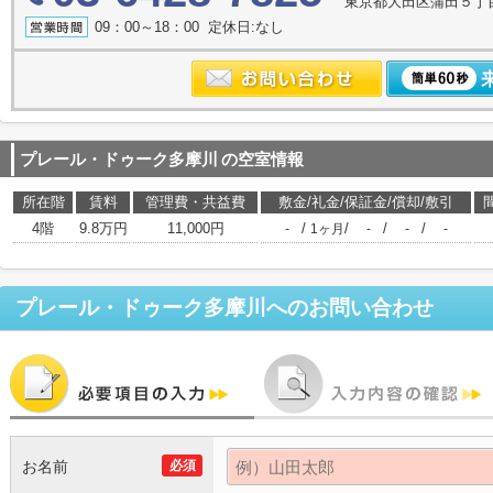
東京都大田区蒲田５丁目
09：00～18：00 定休日:なし
プレール・ドゥーク多摩川
の空室情報
所在階
賃料
管理費・共益費
敷金/礼金/保証金/償却/敷引
4階
9.8万円
11,000円
/
/
/
/
-
1ヶ月
-
-
-
プレール・ドゥーク多摩川
へのお問い合わせ
お名前
必須