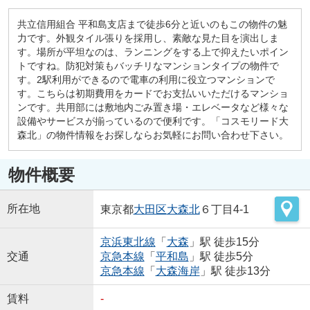
共立信用組合 平和島支店まで徒歩6分と近いのもこの物件の魅
力です。外観タイル張りを採用し、素敵な見た目を演出しま
す。場所が平坦なのは、ランニングをする上で抑えたいポイン
トですね。防犯対策もバッチリなマンションタイプの物件で
す。2駅利用ができるので電車の利用に役立つマンションで
す。こちらは初期費用をカードでお支払いいただけるマンショ
ンです。共用部には敷地内ごみ置き場・エレベータなど様々な
設備やサービスが揃っているので便利です。「コスモリード大
森北」の物件情報をお探しならお気軽にお問い合わせ下さい。
物件概要
所在地
東京都
大田区
大森北
６丁目4-1
京浜東北線
「
大森
」駅 徒歩15分
交通
京急本線
「
平和島
」駅 徒歩5分
京急本線
「
大森海岸
」駅 徒歩13分
賃料
-