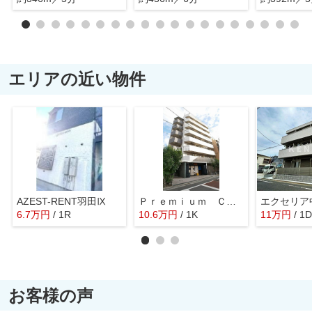
エリアの近い物件
AZEST-RENT羽田Ⅸ
Ｐｒｅｍｉｕｍ Ｃｕｂｅ大岡山
エクセリア
6.7
万
円
/ 1R
10.6
万
円
/ 1K
11
万
円
/ 1
お客様の声