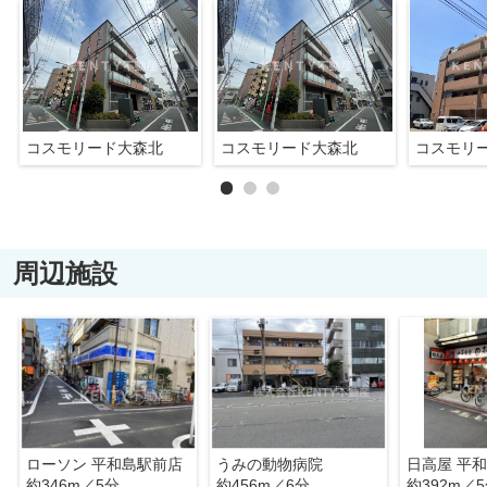
コスモリード大森北
コスモリード大森北
コスモリ
周辺施設
ローソン 平和島駅前店
うみの動物病院
日高屋 平
約346m／5分
約456m／6分
約392m／