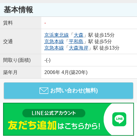
基本情報
賃料
-
京浜東北線
「
大森
」駅 徒歩15分
交通
京急本線
「
平和島
」駅 徒歩5分
京急本線
「
大森海岸
」駅 徒歩13分
間取り(面積)
-(-)
築年月
2006年 4月(築20年)
お問い合わせ(無料)