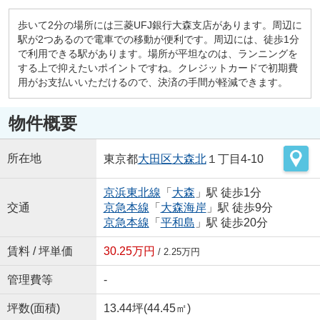
歩いて2分の場所には三菱UFJ銀行大森支店があります。周辺に
駅が2つあるので電車での移動が便利です。周辺には、徒歩1分
で利用できる駅があります。場所が平坦なのは、ランニングを
する上で抑えたいポイントですね。クレジットカードで初期費
用がお支払いいただけるので、決済の手間が軽減できます。
物件概要
所在地
東京都
大田区
大森北
１丁目4-10
京浜東北線
「
大森
」駅 徒歩1分
交通
京急本線
「
大森海岸
」駅 徒歩9分
京急本線
「
平和島
」駅 徒歩20分
賃料 / 坪単価
30.25万円
/ 2.25万円
管理費等
-
坪数(面積)
13.44坪(44.45㎡)