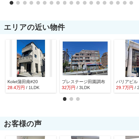
エリアの近い物件
Kolet蒲田南#20
プレステージ田園調布
バリアビル
28.4
万
円
/ 1LDK
32
万
円
/ 3LDK
29.7
万
円
/
お客様の声