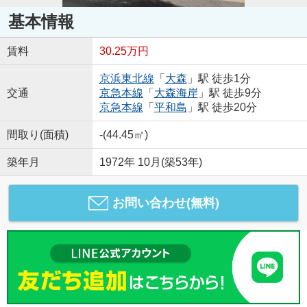
基本情報
賃料
30.25万円
京浜東北線
「
大森
」駅 徒歩1分
交通
京急本線
「
大森海岸
」駅 徒歩9分
京急本線
「
平和島
」駅 徒歩20分
間取り(面積)
-(44.45㎡)
築年月
1972年 10月(築53年)
お問い合わせ(無料)