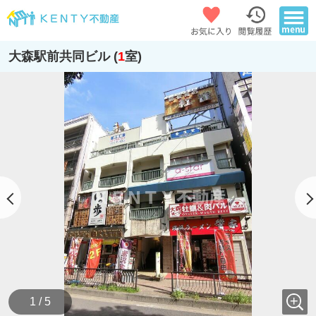
大森駅前共同ビル (
1
室)
1 / 5