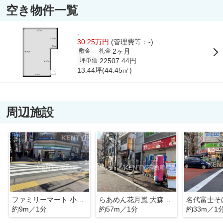
空き物件一覧
-
30.25万円
(管理費等：-)
2ヶ月
-
敷金
礼金
22507.44円
坪単価
13.44坪(44.45㎡)
周辺施設
ファミリーマート 小浦大森駅前店
らあめん花月嵐 大森東口店
名代富士そ
約9m／1分
約57m／1分
約33m／1