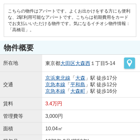
こちらの物件はアパートです。よくお出かけをする方にも便利
な、2駅利用可能なアパートです。こちらは初期費用をカード
でお支払いいただける物件です。気になるイチオシ物件情報：
「高橋荘」。
物件概要
所在地
東京都
大田区
大森西
１丁目5-14
京浜東北線
「
大森
」駅 徒歩17分
交通
京急本線
「
平和島
」駅 徒歩12分
京急本線
「
大森町
」駅 徒歩16分
賃料
3.4万円
管理費等
3,000円
面積
10.04㎡