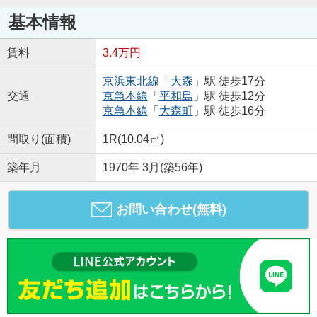
基本情報
賃料
3.4万円
京浜東北線
「
大森
」駅 徒歩17分
交通
京急本線
「
平和島
」駅 徒歩12分
京急本線
「
大森町
」駅 徒歩16分
間取り(面積)
1R(10.04㎡)
築年月
1970年 3月(築56年)
お問い合わせ(無料)