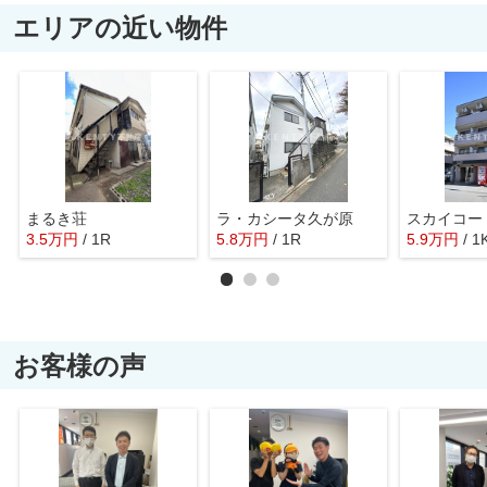
エリアの近い物件
まるき荘
ラ・カシータ久が原
スカイコー
3.5
万
円
/ 1R
5.8
万
円
/ 1R
5.9
万
円
/ 1
お客様の声