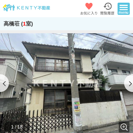
高橋荘 (
1
室)
1 / 18