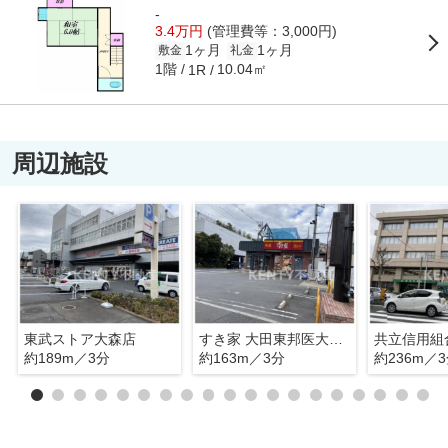
-
3.4万円
(管理費等：3,000円)
1ヶ月
1ヶ月
敷金
礼金
1階
10.04㎡
1R
周辺施設
東武ストア大森店
すき家 大田東邦医大通店
共立信用組
約189m／3分
約163m／3分
約236m／