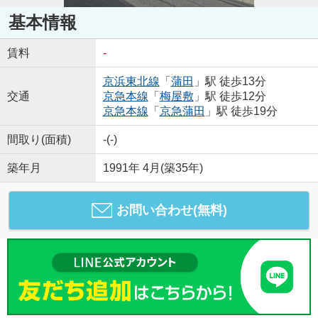
基本情報
賃料
-
京浜東北線
「
蒲田
」駅 徒歩13分
交通
京急本線
「
梅屋敷
」駅 徒歩12分
京急本線
「
京急蒲田
」駅 徒歩19分
間取り(面積)
-(-)
築年月
1991年 4月(築35年)
お問い合わせ(無料)