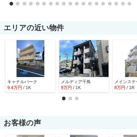
エリアの近い物件
キャナルパーク
メルディア千鳥
9.4
万
円
/ 1K
9
万
円
/ 1K
8
万
円
/ 1R
お客様の声