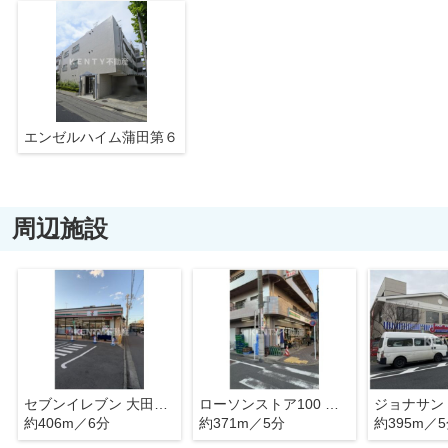
エンゼルハイム蒲田第６
周辺施設
セブンイレブン 大田区西蒲田1丁目店
ローソンストア100 西蒲田四丁目店
ジョナサン
約406m／6分
約371m／5分
約395m／