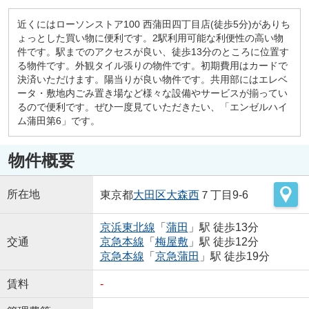
近くにはローソンストア100 西蒲田四丁目店(徒歩5分)がありち
ょっとした買い物に便利です。2駅利用可能な利便性の高い物
件です。駅までのアクセスが良い、徒歩13分のところに位置す
る物件です。外観タイル張りの物件です。初期費用はカードで
決済いただけます。陽当りが良い物件です。共用部にはエレベ
ータ・敷地内ごみ置き場など様々な設備やサービスが揃ってい
るので便利です。ぜひ一度見ていただきたい、「エンゼルハイ
ム蒲田第6」です。
物件概要
所在地
東京都
大田区
大森西
７丁目9-6
京浜東北線
「
蒲田
」駅 徒歩13分
交通
京急本線
「
梅屋敷
」駅 徒歩12分
京急本線
「
京急蒲田
」駅 徒歩19分
賃料
-