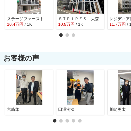
ステージファースト多摩川アジールコート
ＳＴＲＩＰＥＳ 大森
レジディア
10.4
万
円
/ 1K
10.5
万
円
/ 1K
11.7
万
円
/ 
お客様の声
宮崎隼
田澤洵汰
川崎勇太