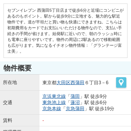
セブンイレブン 西蒲田5丁目店まで徒歩6分と近場にコンビニが
あるのもポイント。駅から徒歩9分に立地する、魅力的な駅近
物件です。道が平坦だと買い物も快適にできますね。こちらは
初期費用をカードでお支払いいただける物件なので、支払い手
続きの手間が省けます。始発駅に近いので、朝のラッシュ時に
も電車に座りやすいです。物件の周辺に2駅あるので移動範囲
も広がります。気になるイチオシ物件情報：「グランテージ富
士美」。
物件概要
所在地
東京都
大田区
西蒲田
６丁目3－6
京浜東北線
「
蒲田
」駅 徒歩9分
交通
東急池上線
「
蓮沼
」駅 徒歩6分
京急本線
「
京急蒲田
」駅 徒歩19分
賃料
-