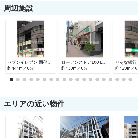
周辺施設
セブンイレブン 西蒲田5丁目店
ローソンストア100 LS蓮沼駅前店
りそな銀行
約444m／6分
約439m／6分
約429m／
エリアの近い物件