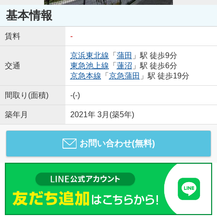
基本情報
賃料
-
京浜東北線
「
蒲田
」駅 徒歩9分
交通
東急池上線
「
蓮沼
」駅 徒歩6分
京急本線
「
京急蒲田
」駅 徒歩19分
間取り(面積)
-(-)
築年月
2021年 3月(築5年)
お問い合わせ(無料)