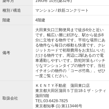
築年月
1993年 10月(築32年)
種別 / 構造
マンション / 鉄筋コンクリート
階建
4階建
大田東矢口三郵便局まで徒歩6分と近い
です。幅広い層に好評な、駅から徒歩8
分に立地する物件です。平坦な場所にあ
る物件なら毎日の移動も快適です。クレ
ジットカードで初期費用をお支払いいた
備考
だける物件です。周辺に2駅あるので電
車通勤しやすいです。防犯対策もバッチ
リなマンションタイプの物件です。当社
イチオシの物件の「コーポ竹島」。ぜひ
一度ご覧ください。
ＫＥＮＴＹ不動産 蒲田東口店
東京都大田区蒲田５丁目18-1 ザ・シティ
蒲田5階
取扱会社
TEL:03-6428-7825
東京都知事 (1) 第113446号