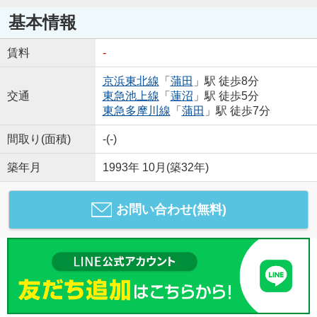
基本情報
賃料
-
京浜東北線
「
蒲田
」駅 徒歩8分
交通
東急池上線
「
蓮沼
」駅 徒歩5分
東急多摩川線
「
蒲田
」駅 徒歩7分
間取り(面積)
-(-)
築年月
1993年 10月(築32年)
お問い合わせ(無料)