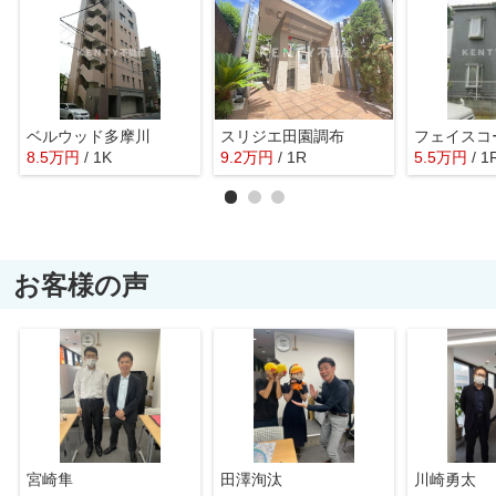
ベルウッド多摩川
スリジエ田園調布
フェイスコ
8.5
万
円
/ 1K
9.2
万
円
/ 1R
5.5
万
円
/ 1
お客様の声
宮崎隼
田澤洵汰
川崎勇太