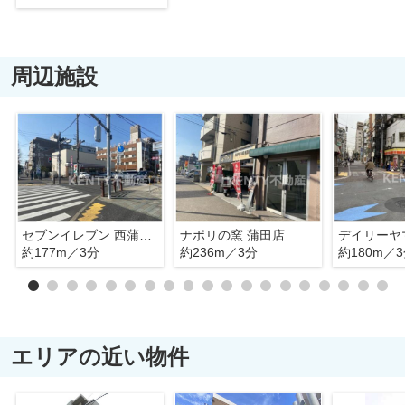
周辺施設
セブンイレブン 西蒲田環八通り店
ナポリの窯 蒲田店
約177m／3分
約236m／3分
約180m／
エリアの近い物件