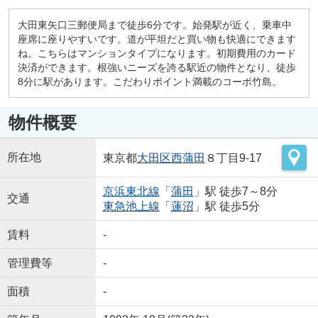
大田東矢口三郵便局まで徒歩6分です。始発駅が近く、乗車中
座席に座りやすいです。道が平坦だと買い物も快適にできます
ね。こちらはマンションタイプになります。初期費用のカード
決済ができます。根強いニーズを誇る駅近の物件となり、徒歩
8分に駅があります。こだわりポイント満載のコーポ竹島。
物件概要
所在地
東京都
大田区
西蒲田
８丁目9-17
京浜東北線
「
蒲田
」駅 徒歩7～8分
交通
東急池上線
「
蓮沼
」駅 徒歩5分
賃料
-
管理費等
-
面積
-