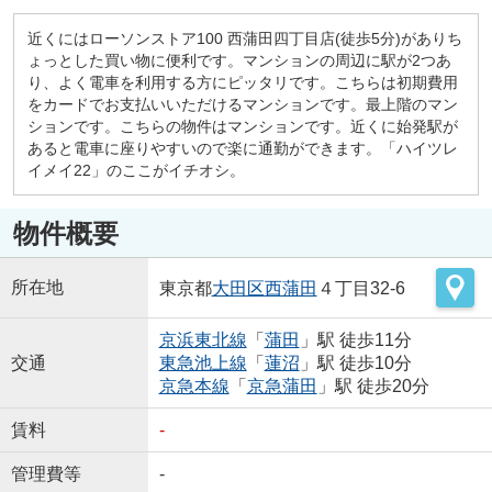
近くにはローソンストア100 西蒲田四丁目店(徒歩5分)がありち
ょっとした買い物に便利です。マンションの周辺に駅が2つあ
り、よく電車を利用する方にピッタリです。こちらは初期費用
をカードでお支払いいただけるマンションです。最上階のマン
ションです。こちらの物件はマンションです。近くに始発駅が
あると電車に座りやすいので楽に通勤ができます。「ハイツレ
イメイ22」のここがイチオシ。
物件概要
所在地
東京都
大田区
西蒲田
４丁目32-6
京浜東北線
「
蒲田
」駅 徒歩11分
交通
東急池上線
「
蓮沼
」駅 徒歩10分
京急本線
「
京急蒲田
」駅 徒歩20分
賃料
-
管理費等
-