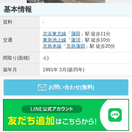
基本情報
賃料
-
京浜東北線
「
蒲田
」駅 徒歩11分
交通
東急池上線
「
蓮沼
」駅 徒歩10分
京急本線
「
京急蒲田
」駅 徒歩20分
間取り(面積)
-(-)
築年月
1991年 3月(築35年)
お問い合わせ(無料)