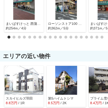
まいばすけっと 西蒲田店
ローソンストア100 西蒲田四丁目店
約254m／4分
約362m／5分
約371m／
エリアの近い物件
スカイヒルズ羽田
第5ハイムトシマ
プライム雪
8.8
万
円
/ 1R
8.5
万
円
/ 2K
8.4
万
円
/ 1