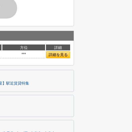
す
方位
詳細
***
詳細を見る
産】駅近賃貸特集