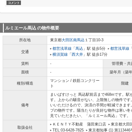
コメント
ルミエール馬込
の物件概要
所在地
東京都
大田区
南馬込
１丁目10-3
都営浅草線
「
馬込
」駅 徒歩5分
都営浅草線
交通
横須賀線
「
西大井
」駅 徒歩17分
賃料
-
管理費・共
面積
-
築年月（築
マンション / 鉄筋コンクリー
種別/構造
階建
ト
まいばすけっと 馬込駅前店まで468mです。
す。上からの騒音がない、上階無しの物件です
備考
いいただけるので、決済の手間が軽減できます
プの物件です。陽当たりが良好な物件は寒い冬
見ていただきたい、「ルミエール馬込」です。
ＫＥＮＴＹ不動産 蒲田東口店
東京都大田区
取扱会社
TEL:03-6428-7825
東京都知事 (1) 第113446