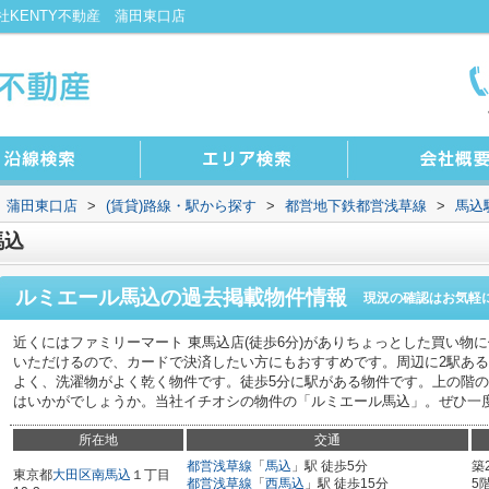
KENTY不動産 蒲田東口店
 蒲田東口店
>
(賃貸)路線・駅から探す
>
都営地下鉄都営浅草線
>
馬込
馬込
ルミエール馬込
の過去掲載物件情報
現況の確認はお気軽
近くにはファミリーマート 東馬込店(徒歩6分)がありちょっとした買い物
いただけるので、カードで決済したい方にもおすすめです。周辺に2駅あ
よく、洗濯物がよく乾く物件です。徒歩5分に駅がある物件です。上の階
はいかがでしょうか。当社イチオシの物件の「ルミエール馬込」。ぜひ一
所在地
交通
都営浅草線
「
馬込
」駅 徒歩5分
築
東京都
大田区
南馬込
１丁目
都営浅草線
「
西馬込
」駅 徒歩15分
5