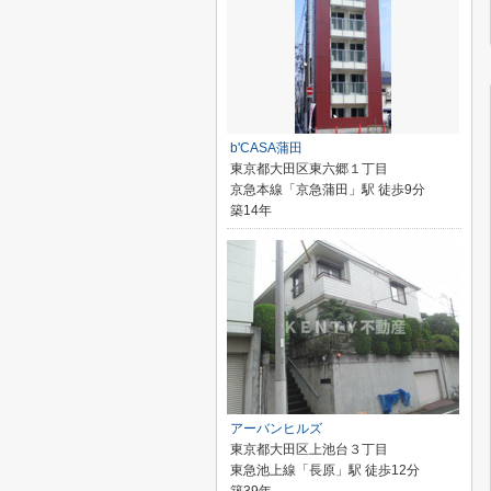
b'CASA蒲田
東京都大田区東六郷１丁目
京急本線「京急蒲田」駅 徒歩9分
築14年
アーバンヒルズ
東京都大田区上池台３丁目
東急池上線「長原」駅 徒歩12分