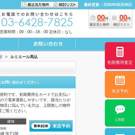
最終更新：2026年08月08日
00
00
件
件
最近見た物件
検討リスト
営業時間：09：00～18：00 定休日：なし
駅
>
ルミエール馬込
初期費用査定
にお問い合わせください。
来店予約
に便利です。初期費用をカードでお支払い
るので電車通勤しやすいです。陽当たりが
の物音に悩んでいる方は、上階無しの物件
度ご覧ください。
LINE
建物
29年
階建 地下1階