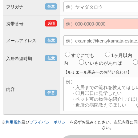
フリガナ
任意
携帯番号
必須
メールアドレス
任意
すぐにでも
1ヶ月以内
入居希望時期
任意
内
いいものがあれば
【ルミエール馬込へのお問い合わせ】
内容
任意
※
利用規約
及び
プライバシーポリシー
を必ずお読みください。左記内容に同
さい。