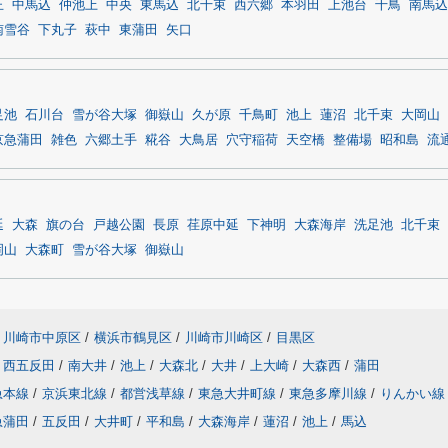
王
中馬込
仲池上
中央
東馬込
北千束
西六郷
本羽田
上池台
千鳥
南馬込
南雪谷
下丸子
萩中
東蒲田
矢口
足池
石川台
雪が谷大塚
御嶽山
久が原
千鳥町
池上
蓮沼
北千束
大岡山
京急蒲田
雑色
六郷土手
糀谷
大鳥居
穴守稲荷
天空橋
整備場
昭和島
流
延
大森
旗の台
戸越公園
長原
荏原中延
下神明
大森海岸
洗足池
北千束
岡山
大森町
雪が谷大塚
御嶽山
川崎市中原区
/
横浜市鶴見区
/
川崎市川崎区
/
目黒区
西五反田
/
南大井
/
池上
/
大森北
/
大井
/
上大崎
/
大森西
/
蒲田
急本線
/
京浜東北線
/
都営浅草線
/
東急大井町線
/
東急多摩川線
/
りんかい線
急蒲田
/
五反田
/
大井町
/
平和島
/
大森海岸
/
蓮沼
/
池上
/
馬込