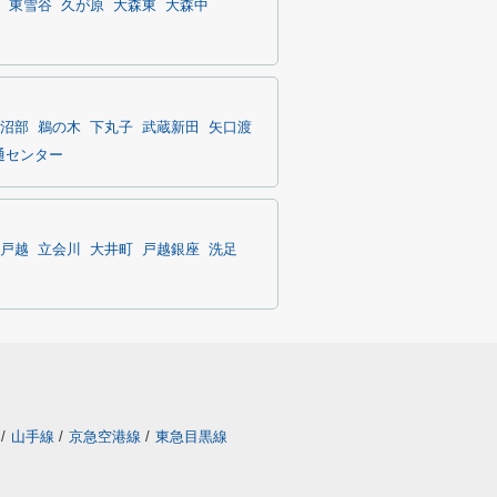
東雪谷
久が原
大森東
大森中
沼部
鵜の木
下丸子
武蔵新田
矢口渡
通センター
戸越
立会川
大井町
戸越銀座
洗足
/
山手線
/
京急空港線
/
東急目黒線