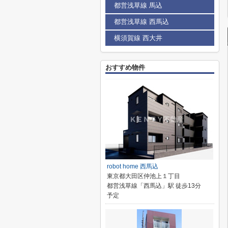
都営浅草線 馬込
都営浅草線 西馬込
横須賀線 西大井
おすすめ物件
robot home 西馬込
東京都大田区仲池上１丁目
都営浅草線「西馬込」駅 徒歩13分
予定