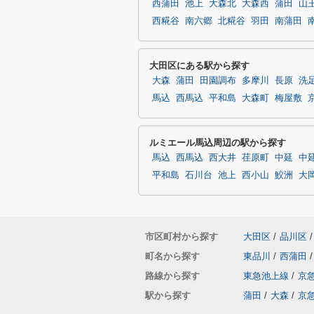
西蒲田
池上
大森北
大森西
蒲田
山
西糀谷
南六郷
北糀谷
羽田
南蒲田
大田区にある駅から探す
大森
蒲田
田園調布
多摩川
長原
洗
馬込
西馬込
平和島
大森町
梅屋敷
ルミエール馬込周辺の駅から探す
馬込
西馬込
西大井
荏原町
中延
中
平和島
石川台
池上
西小山
鮫洲
大
市区町村から探す
大田区
/
品川区
/
町名から探す
東品川
/
西蒲田
/
路線から探す
東急池上線
/
京
駅から探す
蒲田
/
大森
/
京