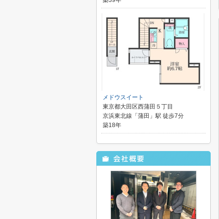
築39年
メドウスイート
東京都大田区西蒲田５丁目
京浜東北線「蒲田」駅 徒歩7分
築18年