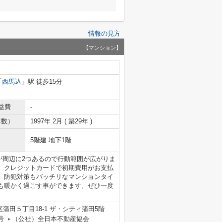
情報の見方
【マンション】
「
西馬込
」駅 徒歩15分
益費
-
年数）
1997年 2月 ( 築29年 )
5階建 地下1階
駅が周辺に2つあるので行動範囲が広がりま
。クレジットカードで初期費用がお支払
。防犯対策もバッチリなマンションタイ
も暖かく過ごす事ができます。ぜひ一度
蒲田５丁目18-1 ザ・シティ蒲田5階
号
（公社）全日本不動産協会