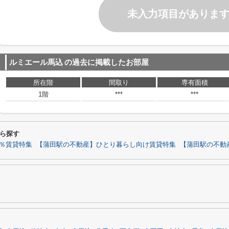
未入力項目がありま
ルミエール馬込
の過去に掲載したお部屋
所在階
間取り
専有面積
1階
***
***
ら探す
0％賃貸特集
【蒲田駅の不動産】ひとり暮らし向け賃貸特集
【蒲田駅の不動