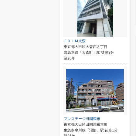
ＥＸＩＭ大森
東京都大田区大森西３丁目
京急本線「大森町」駅 徒歩3分
築20年
プレステージ田園調布
東京都大田区田園調布本町
東急多摩川線「沼部」駅 徒歩1分