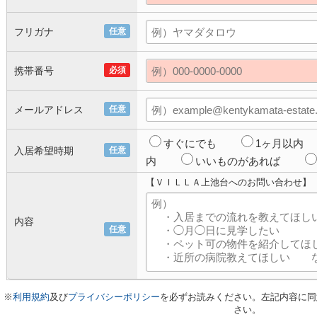
フリガナ
任意
携帯番号
必須
メールアドレス
任意
すぐにでも
1ヶ月以内
入居希望時期
任意
内
いいものがあれば
【ＶＩＬＬＡ上池台へのお問い合わせ】
内容
任意
※
利用規約
及び
プライバシーポリシー
を必ずお読みください。左記内容に同
さい。