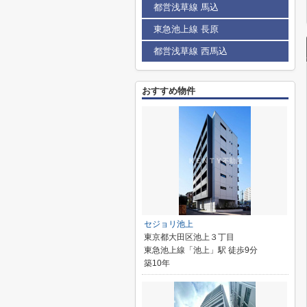
都営浅草線 馬込
東急池上線 長原
都営浅草線 西馬込
おすすめ物件
セジョリ池上
東京都大田区池上３丁目
東急池上線「池上」駅 徒歩9分
築10年