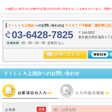
※地図上に表示される物件の位置は付近住所に所在することを表すものであり、実際
ＶＩＬＬＡ上池台
へのお問い合わせは
ＫＥＮＴＹ不動産 蒲田東口店
03-6428-7825
〒144-0052
東京都大田区蒲田５丁目
09：00～18：00 定休日:なし
ＶＩＬＬＡ上池台
へのお問い合わせ
お名前
必須