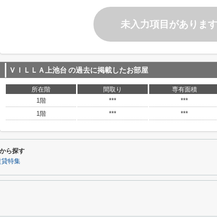
未入力項目がありま
ＶＩＬＬＡ上池台
の過去に掲載したお部屋
所在階
間取り
専有面積
1階
***
***
1階
***
***
から探す
賃貸特集