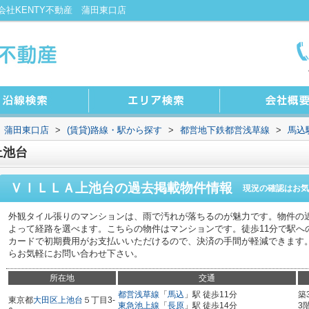
社KENTY不動産 蒲田東口店
 蒲田東口店
>
(賃貸)路線・駅から探す
>
都営地下鉄都営浅草線
>
馬込
上池台
ＶＩＬＬＡ上池台
の過去掲載物件情報
現況の確認はお気
外観タイル張りのマンションは、雨で汚れが落ちるのが魅力です。物件の
よって経路を選べます。こちらの物件はマンションです。徒歩11分で駅へ
カードで初期費用がお支払いいただけるので、決済の手間が軽減できます。
らお気軽にお問い合わせ下さい。
所在地
交通
都営浅草線
「
馬込
」駅 徒歩11分
築
東京都
大田区
上池台
５丁目3-
東急池上線
「
長原
」駅 徒歩14分
3