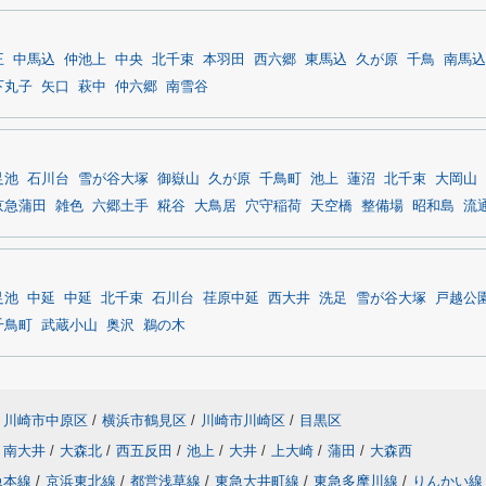
王
中馬込
仲池上
中央
北千束
本羽田
西六郷
東馬込
久が原
千鳥
南馬込
下丸子
矢口
萩中
仲六郷
南雪谷
足池
石川台
雪が谷大塚
御嶽山
久が原
千鳥町
池上
蓮沼
北千束
大岡山
京急蒲田
雑色
六郷土手
糀谷
大鳥居
穴守稲荷
天空橋
整備場
昭和島
流
足池
中延
中延
北千束
石川台
荏原中延
西大井
洗足
雪が谷大塚
戸越公
千鳥町
武蔵小山
奥沢
鵜の木
川崎市中原区
/
横浜市鶴見区
/
川崎市川崎区
/
目黒区
南大井
/
大森北
/
西五反田
/
池上
/
大井
/
上大崎
/
蒲田
/
大森西
急本線
/
京浜東北線
/
都営浅草線
/
東急大井町線
/
東急多摩川線
/
りんかい線