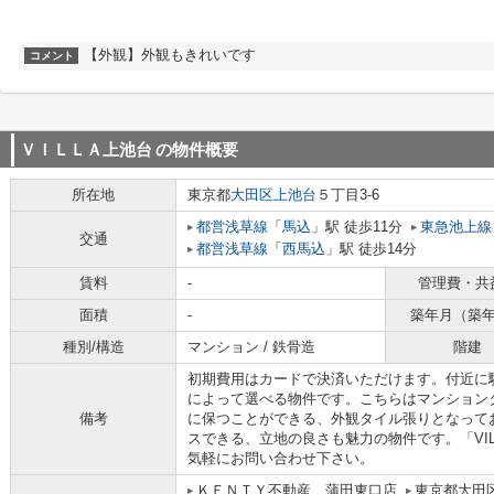
【外観】外観もきれいです
コメント
ＶＩＬＬＡ上池台
の物件概要
所在地
東京都
大田区
上池台
５丁目3-6
都営浅草線
「
馬込
」駅 徒歩11分
東急池上線
交通
都営浅草線
「
西馬込
」駅 徒歩14分
賃料
-
管理費・共
面積
-
築年月（築
種別/構造
マンション / 鉄骨造
階建
初期費用はカードで決済いただけます。付近に
によって選べる物件です。こちらはマンション
備考
に保つことができる、外観タイル張りとなって
スできる、立地の良さも魅力の物件です。「VI
気軽にお問い合わせ下さい。
ＫＥＮＴＹ不動産 蒲田東口店
東京都大田区