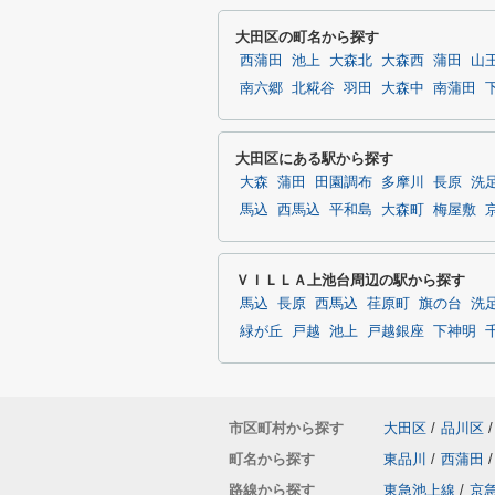
大田区の町名から探す
西蒲田
池上
大森北
大森西
蒲田
山
南六郷
北糀谷
羽田
大森中
南蒲田
大田区にある駅から探す
大森
蒲田
田園調布
多摩川
長原
洗
馬込
西馬込
平和島
大森町
梅屋敷
ＶＩＬＬＡ上池台周辺の駅から探す
馬込
長原
西馬込
荏原町
旗の台
洗
緑が丘
戸越
池上
戸越銀座
下神明
市区町村から探す
大田区
/
品川区
/
町名から探す
東品川
/
西蒲田
/
路線から探す
東急池上線
/
京