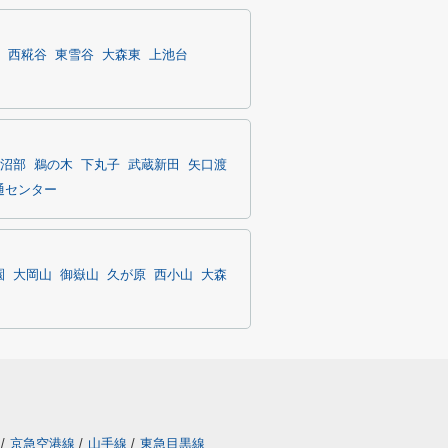
西糀谷
東雪谷
大森東
上池台
沼部
鵜の木
下丸子
武蔵新田
矢口渡
通センター
園
大岡山
御嶽山
久が原
西小山
大森
/
京急空港線
/
山手線
/
東急目黒線