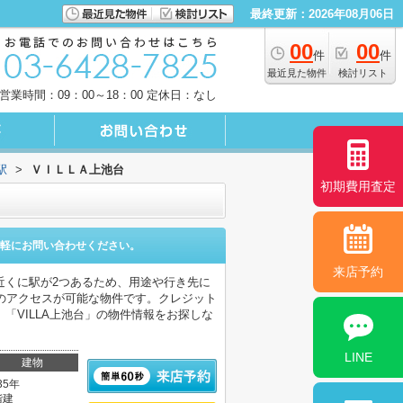
最終更新：2026年08月06日
00
00
件
件
最近見た物件
検討リスト
営業時間：09：00～18：00 定休日：なし
駅
>
ＶＩＬＬＡ上池台
初期費用査定
軽にお問い合わせください。
来店予約
近くに駅が2つあるため、用途や行き先に
のアクセスが可能な物件です。クレジット
「VILLA上池台」の物件情報をお探しな
LINE
建物
35年
階建