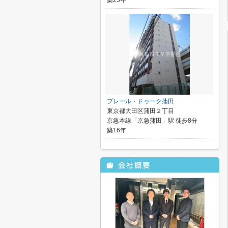
築25年
プレール・ドゥーク蒲田
東京都大田区蒲田２丁目
京急本線「京急蒲田」駅 徒歩8分
築16年