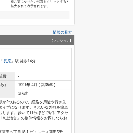
※ご覧になりたい写真をクリックすると
拡大されて表示されます。
情報の見方
【マンション】
「
長原
」駅 徒歩14分
益費
-
年数）
1991年 4月 ( 築35年 )
3階建
駅が2つあるので、経路を用途や行き先
タイプになります。きれいな外観を簡単
おります。歩いて11分ほどで駅にアクセ
LLA上池台」の物件情報をお探しならお
蒲田５丁目18-1 ザ・シティ蒲田5階