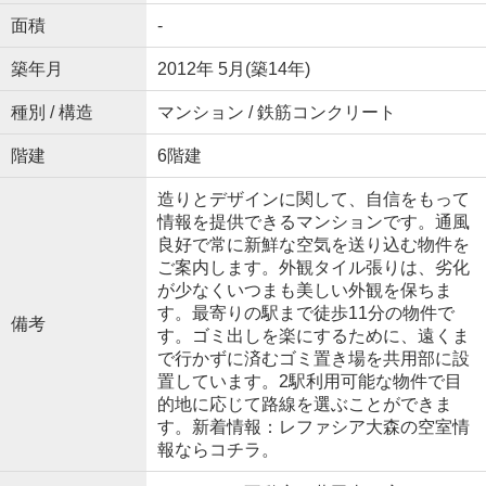
面積
-
築年月
2012年 5月(築14年)
種別 / 構造
マンション / 鉄筋コンクリート
階建
6階建
造りとデザインに関して、自信をもって
情報を提供できるマンションです。通風
良好で常に新鮮な空気を送り込む物件を
ご案内します。外観タイル張りは、劣化
が少なくいつまも美しい外観を保ちま
す。最寄りの駅まで徒歩11分の物件で
備考
す。ゴミ出しを楽にするために、遠くま
で行かずに済むゴミ置き場を共用部に設
置しています。2駅利用可能な物件で目
的地に応じて路線を選ぶことができま
す。新着情報：レファシア大森の空室情
報ならコチラ。