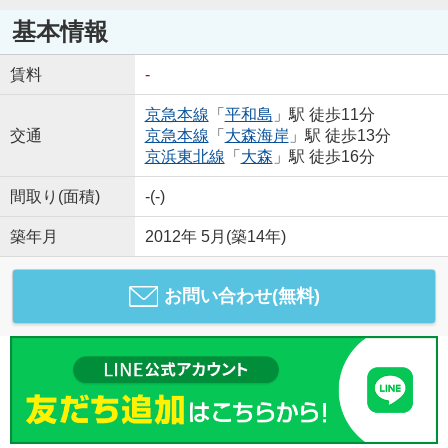
基本情報
賃料
-
京急本線
「
平和島
」駅 徒歩11分
交通
京急本線
「
大森海岸
」駅 徒歩13分
京浜東北線
「
大森
」駅 徒歩16分
間取り(面積)
-(-)
築年月
2012年 5月(築14年)
お問い合わせ(無料)