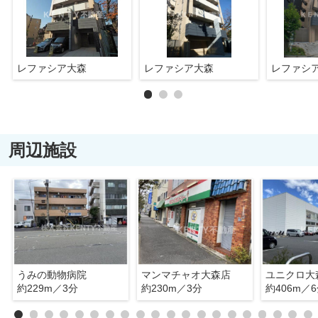
レファシア大森
レファシア大森
レファシ
周辺施設
うみの動物病院
マンマチャオ大森店
約229m／3分
約230m／3分
約406m／