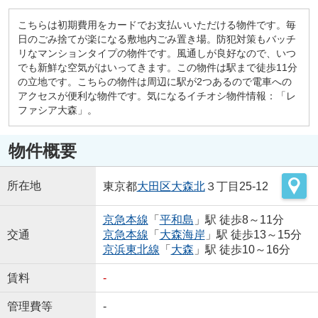
こちらは初期費用をカードでお支払いいただける物件です。毎
日のごみ捨てが楽になる敷地内ごみ置き場。防犯対策もバッチ
リなマンションタイプの物件です。風通しが良好なので、いつ
でも新鮮な空気がはいってきます。この物件は駅まで徒歩11分
の立地です。こちらの物件は周辺に駅が2つあるので電車への
アクセスが便利な物件です。気になるイチオシ物件情報：「レ
ファシア大森」。
物件概要
所在地
東京都
大田区
大森北
３丁目25-12
京急本線
「
平和島
」駅 徒歩8～11分
交通
京急本線
「
大森海岸
」駅 徒歩13～15分
京浜東北線
「
大森
」駅 徒歩10～16分
賃料
-
管理費等
-