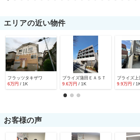
エリアの近い物件
フラッツタキザワ
ブライズ蒲田ＥＡＳＴ
ブライズ上
6
万
円
/ 1K
9.6
万
円
/ 1K
9.9
万
円
/ 1
お客様の声