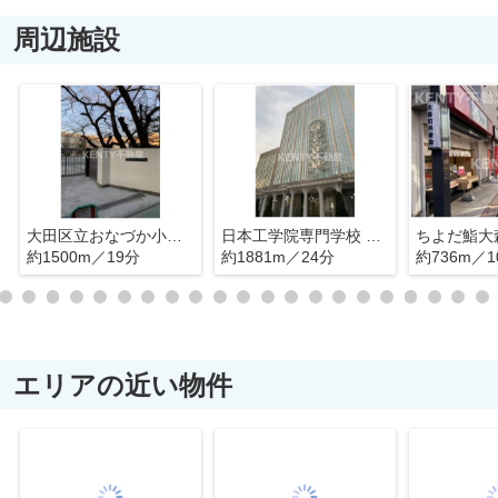
周辺施設
大田区立おなづか小学校
日本工学院専門学校 蒲田キャンパス
ちよだ鮨大
約1500m／19分
約1881m／24分
約736m／1
エリアの近い物件