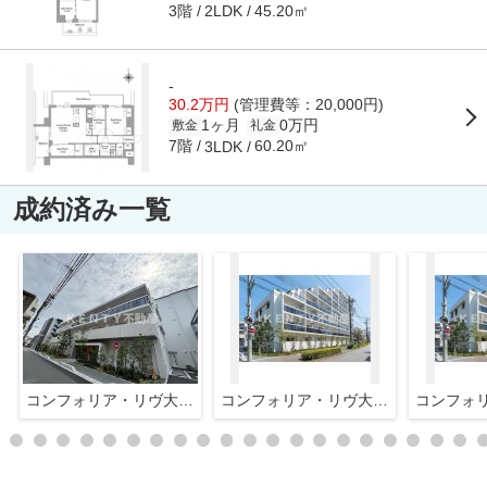
3階
45.20㎡
2LDK
-
30.2万円
(管理費等：20,000円)
1ヶ月
0万円
敷金
礼金
7階
60.20㎡
3LDK
成約済み一覧
コンフォリア・リヴ大森西
コンフォリア・リヴ大森西