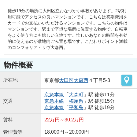
徒歩19分の場所に大田区立おなづか小学校があります。2駅利
用可能でアクセスの良いマンションです。こちらは初期費用を
カードでお支払いいただけるマンションです。こちらの物件は
マンションです。駅まで平坦な場所に位置する物件で、自転車
をよく使う方にも嬉しい立地です。忙しいあなたの時間を有効
的に使えるのが敷地内ごみ置き場です。こだわりポイント満載
のコンフォリア・リヴ大森西。
物件概要
所在地
東京都
大田区
大森西
４丁目5-3
京急本線
「
大森町
」駅 徒歩11分
交通
京急本線
「
梅屋敷
」駅 徒歩15分
京急本線
「
平和島
」駅 徒歩19分
賃料
22万円～30.2万円
管理費等
18,000円～20,000円