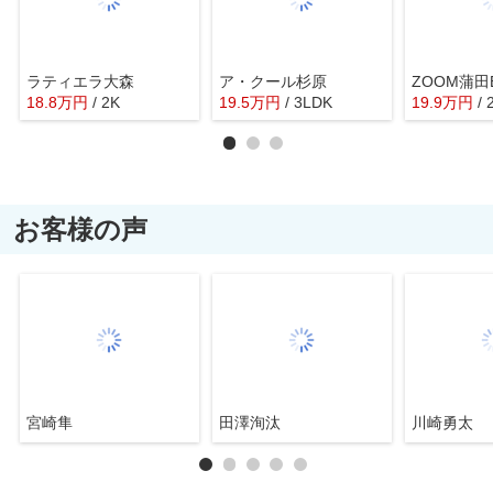
ラティエラ大森
ア・クール杉原
ZOOM蒲田
18.8
万
円
/ 2K
19.5
万
円
/ 3LDK
19.9
万
円
/
お客様の声
宮崎隼
田澤洵汰
川崎勇太