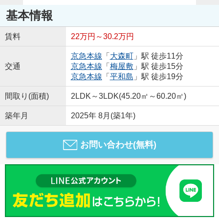
基本情報
賃料
22万円～30.2万円
京急本線
「
大森町
」駅 徒歩11分
交通
京急本線
「
梅屋敷
」駅 徒歩15分
京急本線
「
平和島
」駅 徒歩19分
間取り(面積)
2LDK～3LDK(45.20㎡～60.20㎡)
築年月
2025年 8月(築1年)
お問い合わせ(無料)