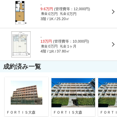
-
9.6万円
(管理費等：12,000円)
0万円
0万円
敷金
礼金
3階
25.20㎡
1K
-
13万円
(管理費等：10,000円)
0万円
1ヶ月
敷金
礼金
4階
37.80㎡
1R
成約済み一覧
ＦＯＲＴＩＳ大森
ＦＯＲＴＩＳ大森
ＦＯＲＴ