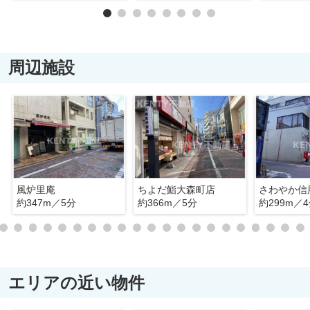
周辺施設
風炉里庵
ちよだ鮨大森町店
約347m／5分
約366m／5分
約299m／
エリアの近い物件