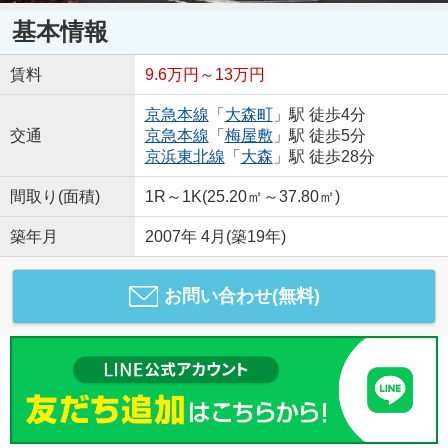
基本情報
賃料
9.6万円～13万円
京急本線
「
大森町
」駅 徒歩4分
交通
京急本線
「
梅屋敷
」駅 徒歩5分
京浜東北線
「
大森
」駅 徒歩28分
間取り(面積)
1R～1K(25.20㎡～37.80㎡)
築年月
2007年 4月(築19年)
お問い合わせ(無料)