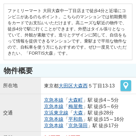
ファミリーマート 大田大森中一丁目店まで徒歩4分と近場にコ
ンビニがあるのもポイント。こちらのマンションでは初期費用
をカードでお支払いいただけます。高ニーズな駅近の物件で、
徒歩4分で駅に行くことができます。外壁はタイル張りとなっ
ていて、外観が素敵です。造りとデザインに関して、自信をも
って情報を提供できるマンションです。乗駅まで平坦な物件な
ので、自転車を使う方にもおすすめです。ぜひ一度見ていただ
きたい、「FORTIS大森」です。
物件概要
所在地
東京都
大田区
大森西
５丁目13-13
京急本線
「
大森町
」駅 徒歩4～5分
京急本線
「
梅屋敷
」駅 徒歩5～6分
交通
京浜東北線
「
大森
」駅 徒歩28分
京急本線
「
平和島
」駅 徒歩15～16分
京急本線
「
京急蒲田
」駅 徒歩17分