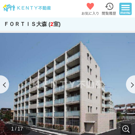
ＦＯＲＴＩＳ大森 (
2
室)
1 / 17