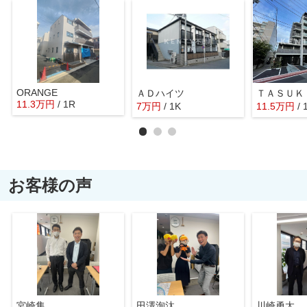
ORANGE
ＡＤハイツ
11.3
万
円
/ 1R
7
万
円
/ 1K
11.5
万
円
/ 
お客様の声
宮崎隼
田澤洵汰
川崎勇太