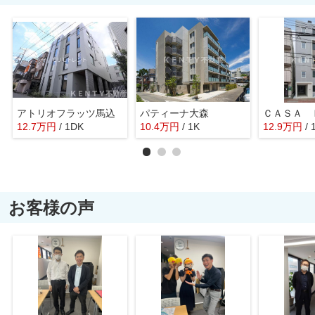
アトリオフラッツ馬込
パティーナ大森
12.7
万
円
/ 1DK
10.4
万
円
/ 1K
12.9
万
円
/
お客様の声