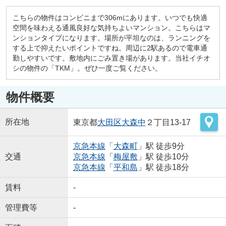
こちらの物件はコンビニまで306mにあります。いつでも快適
空間を味わえる通風良好な気持ちよいマンション。こちらはマ
ンションタイプになります。場所が平坦なのは、ランニングを
する上で抑えたいポイントですね。周辺に2駅あるので電車通
勤しやすいです。敷地内にごみ置き場があります。当社イチオ
シの物件の「TKM」。ぜひ一度ご覧ください。
物件概要
所在地
東京都
大田区
大森中
２丁目13-17
京急本線
「
大森町
」駅 徒歩9分
交通
京急本線
「
梅屋敷
」駅 徒歩10分
京急本線
「
平和島
」駅 徒歩18分
賃料
-
管理費等
-