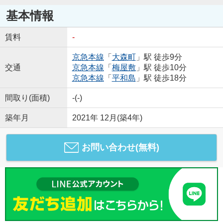
基本情報
賃料
-
京急本線
「
大森町
」駅 徒歩9分
交通
京急本線
「
梅屋敷
」駅 徒歩10分
京急本線
「
平和島
」駅 徒歩18分
間取り(面積)
-(-)
築年月
2021年 12月(築4年)
お問い合わせ(無料)