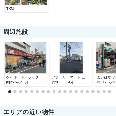
TKM
周辺施設
ケイポートドラッグマート梅屋敷店
ファミリーマート 三度屋大森東四丁目店
約260m／4分
約306m／4分
約312m／
エリアの近い物件