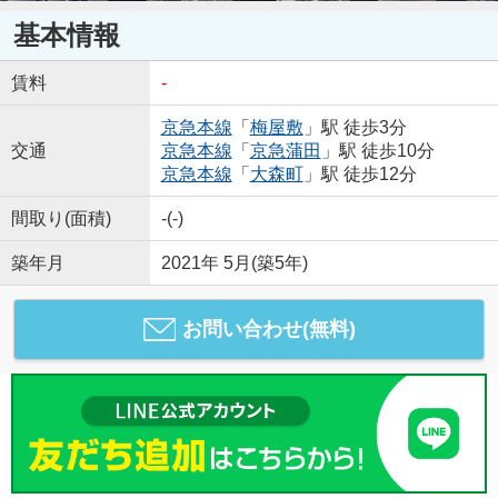
基本情報
賃料
-
京急本線
「
梅屋敷
」駅 徒歩3分
交通
京急本線
「
京急蒲田
」駅 徒歩10分
京急本線
「
大森町
」駅 徒歩12分
間取り(面積)
-(-)
築年月
2021年 5月(築5年)
お問い合わせ(無料)