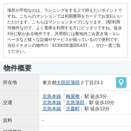
場所が平坦なのは、ランニングをする上で抑えたいポイントで
すね。こちらのマンションでは初期費用をカードでお支払いい
ただけます。こちらはマンションタイプになります。2駅利用
可物件なので、よく電車を利用する方にピッタリですね。徒歩
3分に駅がある物件です。共用部には敷地内ごみ置き場・エレ
ベータなど様々な設備やサービスが揃っているので便利です。
当社イチオシの物件の「ECREDE蒲田EAST」。ぜひ一度ご覧
ください。
物件概要
所在地
東京都
大田区
蒲田
２丁目23-1
京急本線
「
梅屋敷
」駅 徒歩3分
交通
京急本線
「
京急蒲田
」駅 徒歩10分
京急本線
「
大森町
」駅 徒歩12分
賃料
-