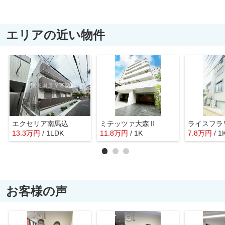
エリアの近い物件
エクセリア南馬込
ミテッツァ大森Ⅱ
ライスフラ
13.3
万
円
/ 1LDK
11.8
万
円
/ 1K
7.8
万
円
/ 1
お客様の声