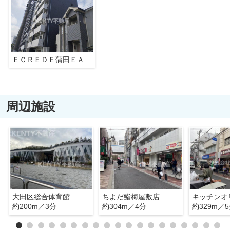
ＥＣＲＥＤＥ蒲田ＥＡＳＴ
周辺施設
大田区総合体育館
ちよだ鮨梅屋敷店
約200m／3分
約304m／4分
約329m／