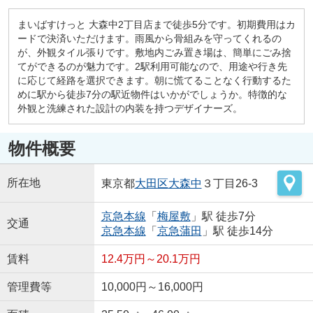
まいばすけっと 大森中2丁目店まで徒歩5分です。初期費用はカ
ードで決済いただけます。雨風から骨組みを守ってくれるの
が、外観タイル張りです。敷地内ごみ置き場は、簡単にごみ捨
てができるのが魅力です。2駅利用可能なので、用途や行き先
に応じて経路を選択できます。朝に慌てることなく行動するた
めに駅から徒歩7分の駅近物件はいかがでしょうか。特徴的な
外観と洗練された設計の内装を持つデザイナーズ。
物件概要
所在地
東京都
大田区
大森中
３丁目26-3
京急本線
「
梅屋敷
」駅 徒歩7分
交通
京急本線
「
京急蒲田
」駅 徒歩14分
賃料
12.4万円～20.1万円
管理費等
10,000円～16,000円