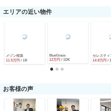
エリアの近い物件
BlueGrass
メゾン桜坂
セレスティ
12
万
円
/ 1DK
11.5
万
円
/ 1R
14.8
万
円
/
お客様の声