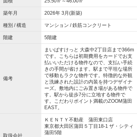
面積
25.50㎡～46.00㎡
築年月
2026年 3月(新築)
種別 / 構造
マンション / 鉄筋コンクリート
階建
5階建
まいばすけっと 大森中2丁目店まで366m
です。こちらは初期費用をカードでお支
払いいただける物件なので、支払い手続
きの手間が省けます。駅まで平坦な場所
で移動もラクな物件です。特徴的な外観
備考
と洗練された設計の内装を持つデザイナ
ーズ。敷地内にごみ置き場がある物件で
す。駅から徒歩7分に立地する物件で
す。こだわりポイント満載のZOOM蒲田
EAST。
ＫＥＮＴＹ不動産 蒲田東口店
東京都大田区蒲田５丁目18-1 ザ・シティ
蒲田5階
取扱会社