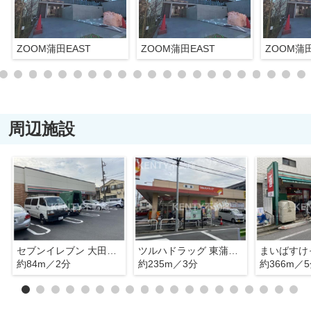
ZOOM蒲田EAST
ZOOM蒲田EAST
ZOOM蒲田
周辺施設
セブンイレブン 大田区大森中3丁目店
ツルハドラッグ 東蒲田店
約84m／2分
約235m／3分
約366m／