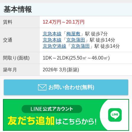
基本情報
賃料
12.4万円～20.1万円
京急本線
「
梅屋敷
」駅 徒歩7分
交通
京急本線
「
京急蒲田
」駅 徒歩14分
京急空港線
「
京急蒲田
」駅 徒歩14分
間取り(面積)
1DK～2LDK(25.50㎡～46.00㎡)
築年月
2026年 3月(新築)
お問い合わせ(無料)