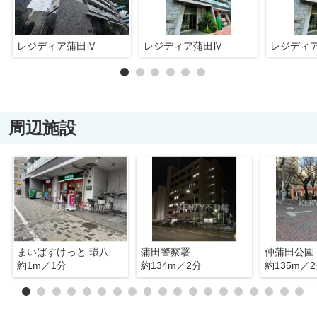
レジディア蒲田Ⅳ
レジディア蒲田Ⅳ
レジディ
周辺施設
まいばすけっと 環八蒲田4丁目店
蒲田警察署
仲蒲田公園
約1m／1分
約134m／2分
約135m／