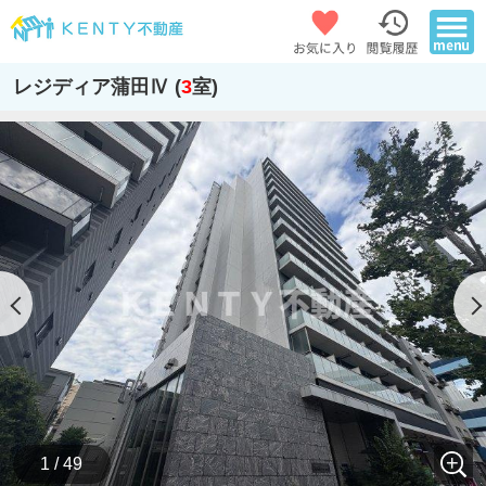
レジディア蒲田Ⅳ (
3
室)
1 / 49