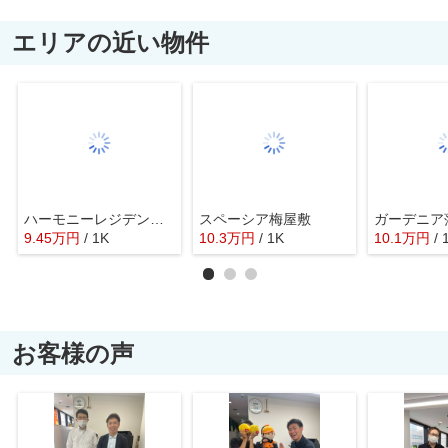
エリアの近い物件
ハーモニーレジデンス大森ＷＥＳＴ
スペーシア梅屋敷
ガーデニア
9.45
万
円
/ 1K
10.3
万
円
/ 1K
10.1
万
円
/ 
お客様の声