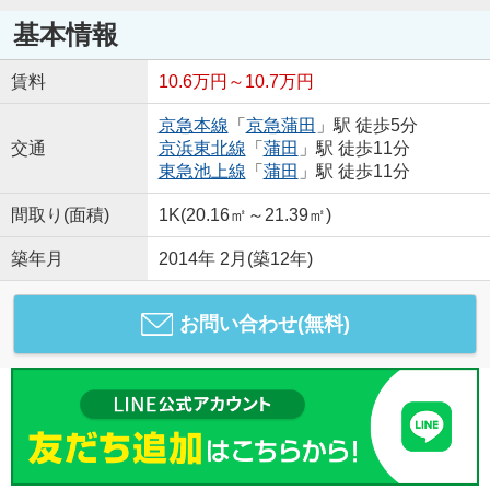
基本情報
賃料
10.6万円～10.7万円
京急本線
「
京急蒲田
」駅 徒歩5分
交通
京浜東北線
「
蒲田
」駅 徒歩11分
東急池上線
「
蒲田
」駅 徒歩11分
間取り(面積)
1K(20.16㎡～21.39㎡)
築年月
2014年 2月(築12年)
お問い合わせ(無料)