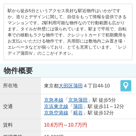
駅から徒歩5分というアクセス良好な駅近物件はいかがです
か。造りとデザインに関して、自信をもって情報を提供できる
マンションです。2駅利用可能な物件なので行動範囲も広がり
ます。タイルが外壁には張られています。駅まで平坦で、自転
車での移動もラクな物件です。クレジットカードで初期費用を
お支払いいただける物件です。共用部には敷地内ごみ置き場・
エレベータなどが揃っており、とても充実しています。「レジ
ディア蒲田Ⅳ」のここがイチオシ。
物件概要
所在地
東京都
大田区
蒲田
４丁目44-10
京急本線
「
京急蒲田
」駅 徒歩5分
交通
京浜東北線
「
蒲田
」駅 徒歩11～12分
京急空港線
「
糀谷
」駅 徒歩12分
賃料
10.6万円～10.7万円