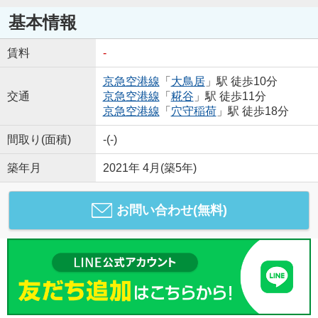
基本情報
賃料
-
京急空港線
「
大鳥居
」駅 徒歩10分
交通
京急空港線
「
糀谷
」駅 徒歩11分
京急空港線
「
穴守稲荷
」駅 徒歩18分
間取り(面積)
-(-)
築年月
2021年 4月(築5年)
お問い合わせ(無料)