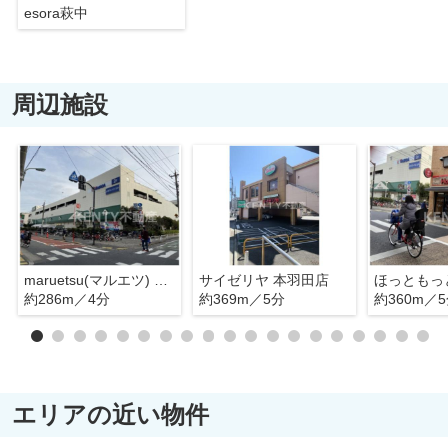
esora萩中
周辺施設
maruetsu(マルエツ) 新糀谷店
サイゼリヤ 本羽田店
約286m／4分
約369m／5分
約360m／
エリアの近い物件