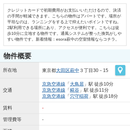
クレジットカードで初期費用がお支払いいただけるので、決済
の手間が軽減できます。こちらの物件はアパートです。場所が
平坦なのは、ランニングをする上で抑えたいポイントですね。
2駅利用できる場所にあり、アクセスが便利です。こちらは徒
歩10分に立地する物件です。通風システムが整った換気がしや
すい物件です。新着情報：esora萩中の空室情報ならコチラ。
物件概要
所在地
東京都
大田区
萩中
３丁目30－15
京急空港線
「
大鳥居
」駅 徒歩10分
交通
京急空港線
「
糀谷
」駅 徒歩11分
京急空港線
「
穴守稲荷
」駅 徒歩18分
賃料
-
管理費等
-