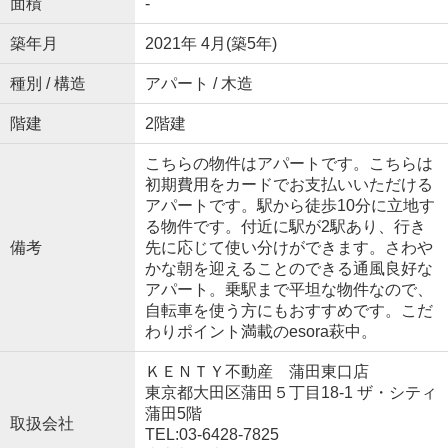
面積
-
築年月
2021年 4月(築5年)
種別 / 構造
アパート / 木造
階建
2階建
こちらの物件はアパートです。こちらは
初期費用をカードでお支払いいただける
アパートです。駅から徒歩10分に立地す
る物件です。付近に駅が2駅あり、行き
備考
先に応じて使い分けができます。さわや
かな朝を迎えることのできる通風良好な
アパート。乗駅まで平坦な物件なので、
自転車を使う方にもおすすめです。こだ
わりポイント満載のesora萩中。
ＫＥＮＴＹ不動産 蒲田東口店
東京都大田区蒲田５丁目18-1 ザ・シティ
蒲田5階
取扱会社
TEL:03-6428-7825