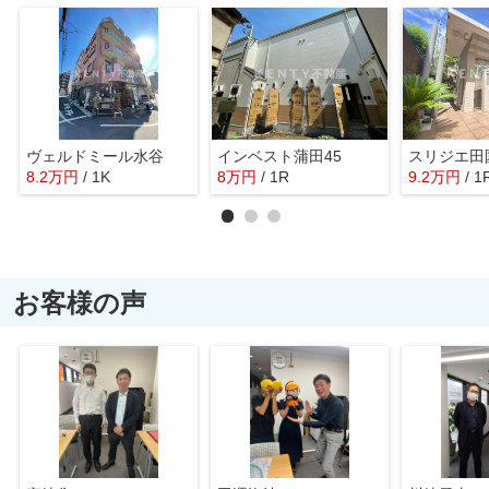
ヴェルドミール水谷
インベスト蒲田45
スリジエ田
8.2
万
円
/ 1K
8
万
円
/ 1R
9.2
万
円
/ 1
お客様の声