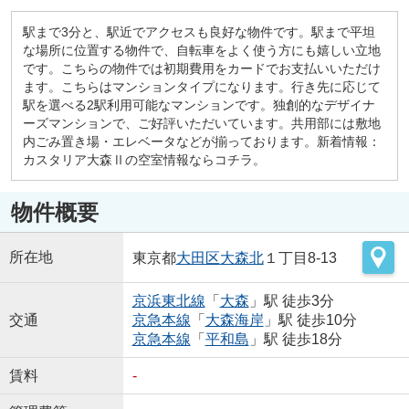
駅まで3分と、駅近でアクセスも良好な物件です。駅まで平坦
な場所に位置する物件で、自転車をよく使う方にも嬉しい立地
です。こちらの物件では初期費用をカードでお支払いいただけ
ます。こちらはマンションタイプになります。行き先に応じて
駅を選べる2駅利用可能なマンションです。独創的なデザイナ
ーズマンションで、ご好評いただいています。共用部には敷地
内ごみ置き場・エレベータなどが揃っております。新着情報：
カスタリア大森Ⅱの空室情報ならコチラ。
物件概要
所在地
東京都
大田区
大森北
１丁目8-13
京浜東北線
「
大森
」駅 徒歩3分
交通
京急本線
「
大森海岸
」駅 徒歩10分
京急本線
「
平和島
」駅 徒歩18分
賃料
-