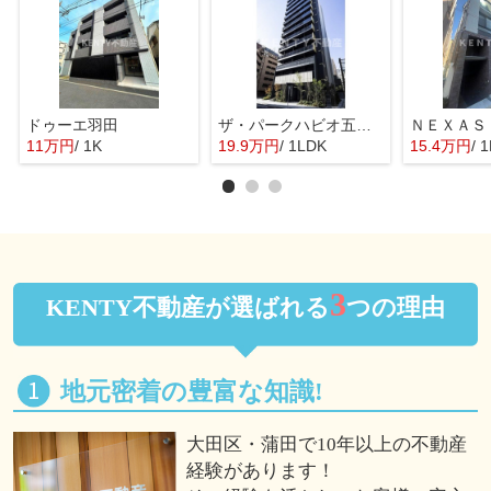
ドゥーエ羽田
ザ・パークハビオ五反田
ＮＥＸＡＳ
11万円
/ 1K
19.9万円
/ 1LDK
15.4万円
/ 
3
KENTY不動産が選ばれる
つの理由
地元密着の豊富な知識!
大田区・蒲田で10年以上の不動産
経験があります！