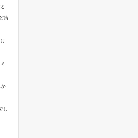
費と
ど請
除け
ラミ
にか
でし