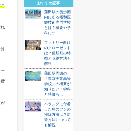
おすすめ記事
すこ
蒲田駅の徒歩圏
内にある昭和医
療技術専門学校
汚れ
とは？概要や学
科につ...
ファミリー向け
のクローゼット
清算
は？種類別の特
徴と収納方法も
解説
リー
蒲田駅周辺の
「東京実業高等
繕費
学校」の概要が
知りたい！学科
と特徴も...
うが
ベランダに付着
した鳥のフンの
掃除方法は？対
策方法について
。
も解説