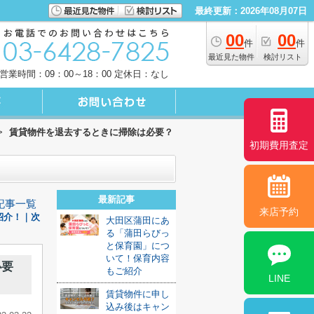
最終更新：2026年08月07日
00
00
件
件
最近見た物件
検討リスト
営業時間：09：00～18：00 定休日：なし
>
賃貸物件を退去するときに掃除は必要？
初期費用査定
最新記事
記事一覧
来店予約
紹介！｜次
大田区蒲田にあ
る「蒲田らびっ
と保育園」につ
いて！保育内容
必要
もご紹介
LINE
賃貸物件に申し
込み後はキャン