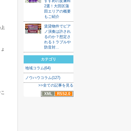
すすめの皮膚科
2選！大田区蒲
田エリアの概要
もご紹介
賃貸物件でピア
の上
ノ演奏は許され
るのか？想定さ
れるトラブルや
防音対...
しょ
カテゴリ
地域コラム(64)
ノウハウコラム(127)
>>全ての記事を見る
でこ
XML
RSS2.0