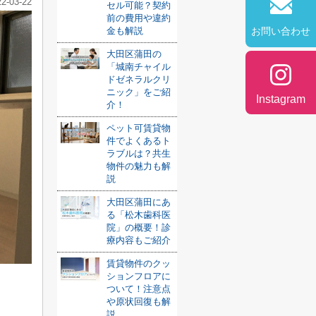
22-03-22
セル可能？契約
前の費用や違約
金も解説
お問い合わせ
大田区蒲田の
「城南チャイル
ドゼネラルクリ
ニック」をご紹
Instagram
介！
ペット可賃貸物
件でよくあるト
ラブルは？共生
物件の魅力も解
説
大田区蒲田にあ
る「松木歯科医
院」の概要！診
療内容もご紹介
賃貸物件のクッ
ションフロアに
ついて！注意点
う
や原状回復も解
説