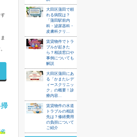
大田区蒲田で頼
去す
れる病院は？
「蒲田駅前内
科・泌尿器科・
皮膚科クリ...
、ま
賃貸物件でトラ
ブルが起きた
す。
ら？相談窓口や
事例についても
解説
大田区蒲田にあ
る「かまたレデ
ィースクリニッ
ク」の概要！診
療内容...
い掃
賃貸物件の水道
トラブルの相談
先は？修繕費用
の負担について
ご紹介
年劣