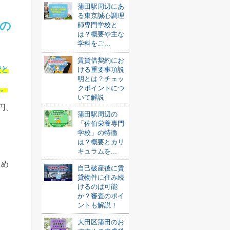
蒲田駅周辺にあ
る東京誠心調理
の
師専門学校と
は？概要や主な
学科をご...
賃貸借契約にお
費と
ける重要事項説
明とは？チェッ
す。
クポイントにつ
いて解説
円、
蒲田駅周辺の
「佐伯栄養専門
ま
学校」の特徴
は？概要とカリ
キュラムを...
まめ
自己破産後に賃
貸物件に住み続
けるのは可能
か？審査のポイ
。
ントも解説！
大田区蒲田のお