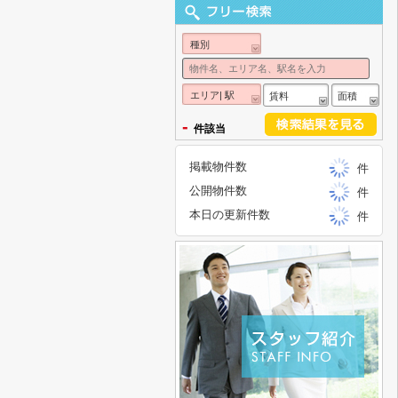
種別
エリア| 駅
賃料
面積
-
件該当
掲載物件数
件
公開物件数
件
本日の更新件数
件