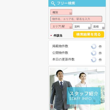
種別
エリア| 駅
賃料
面積
-
件該当
掲載物件数
件
公開物件数
件
本日の更新件数
件