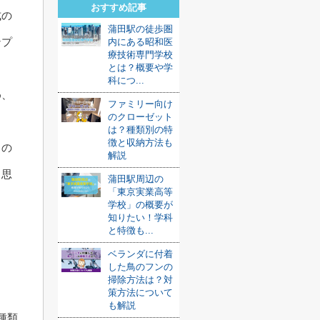
おすすめ記事
式の
蒲田駅の徒歩圏
ンプ
内にある昭和医
療技術専門学校
とは？概要や学
科につ...
め、
ファミリー向け
のクローゼット
は？種類別の特
徴と収納方法も
るの
解説
と思
蒲田駅周辺の
「東京実業高等
学校」の概要が
知りたい！学科
と特徴も...
ベランダに付着
した鳥のフンの
掃除方法は？対
策方法について
も解説
種類