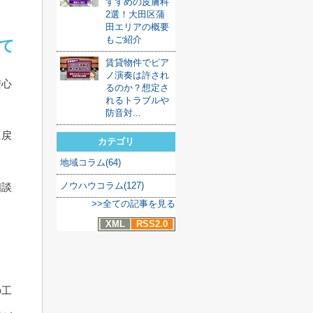
すすめの皮膚科
2選！大田区蒲
田エリアの概要
もご紹介
て
賃貸物件でピア
ノ演奏は許され
安心
るのか？想定さ
れるトラブルや
防音対...
に戻
カテゴリ
地域コラム(64)
ノウハウコラム(127)
相談
>>全ての記事を見る
XML
RSS2.0
ま
の工