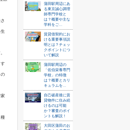
蒲田駅周辺にあ
る東京誠心調理
師専門学校と
は？概要や主な
燥さ
学科をご...
発生
賃貸借契約にお
ける重要事項説
明とは？チェッ
クポイントにつ
す。
いて解説
ます
蒲田駅周辺の
「佐伯栄養専門
るの
学校」の特徴
は？概要とカリ
キュラムを...
自己破産後に賃
ご家
貸物件に住み続
けるのは可能
か？審査のポイ
ントも解説！
た種
大田区蒲田のお
。