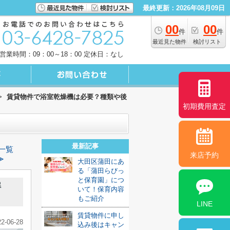
最終更新：2026年08月09日
00
00
件
件
最近見た物件
検討リスト
営業時間：09：00～18：00 定休日：なし
>
賃貸物件で浴室乾燥機は必要？種類や後
初期費用査定
最新記事
一覧
来店予約
≫
大田区蒲田にあ
る「蒲田らびっ
と保育園」につ
解
いて！保育内容
もご紹介
LINE
賃貸物件に申し
22-06-28
込み後はキャン