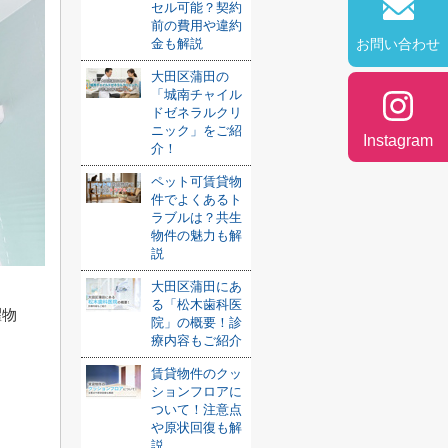
セル可能？契約
前の費用や違約
金も解説
お問い合わせ
大田区蒲田の
「城南チャイル
ドゼネラルクリ
ニック」をご紹
Instagram
介！
ペット可賃貸物
件でよくあるト
ラブルは？共生
物件の魅力も解
説
大田区蒲田にあ
る「松木歯科医
濯物
院」の概要！診
療内容もご紹介
賃貸物件のクッ
ションフロアに
ついて！注意点
や原状回復も解
説