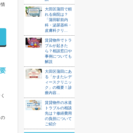
つ情
大田区蒲田で頼
れる病院は？
「蒲田駅前内
科・泌尿器科・
皮膚科クリ...
賃貸物件でトラ
ブルが起きた
ら？相談窓口や
事例についても
解説
要
大田区蒲田にあ
る「かまたレデ
ィースクリニッ
ク」の概要！診
療内容...
なく
賃貸物件の水道
トラブルの相談
先は？修繕費用
もの
の負担について
ご紹介