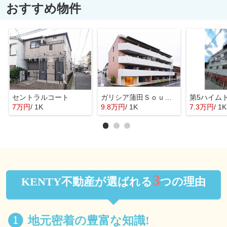
おすすめ物件
セントラルコート
ガリシア蒲田Ｓｏｕｔｈ
第5ハイム
7万円
/ 1K
9.8万円
/ 1K
7.3万円
/ 1K
3
KENTY不動産が選ばれる
つの理由
地元密着の豊富な知識!